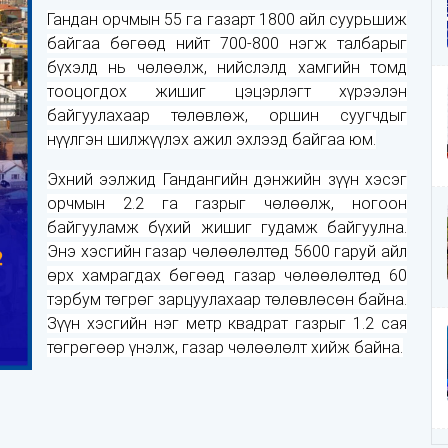
Гандан орчмын 55 га газарт 1800 айл суурьшиж
байгаа бөгөөд нийт 700-800 нэгж талбарыг
бүхэлд нь чөлөөлж, нийслэлд хамгийн томд
тооцогдох жишиг цэцэрлэгт хүрээлэн
байгуулахаар төлөвлөж, оршин суугчдыг
нүүлгэн шилжүүлэх ажил эхлээд байгаа юм.
Эхний ээлжид Гандангийн дэнжийн зүүн хэсэг
орчмын 2.2 га газрыг чөлөөлж, ногоон
байгууламж бүхий жишиг гудамж байгуулна.
Энэ хэсгийн газар чөлөөлөлтөд 5600 гаруй айл
өрх хамрагдах бөгөөд газар чөлөөлөлтөд 60
тэрбум төгрөг зарцуулахаар төлөвлөсөн байна.
Зүүн хэсгийн нэг метр квадрат газрыг 1.2 сая
төгрөгөөр үнэлж, газар чөлөөлөлт хийж байна.