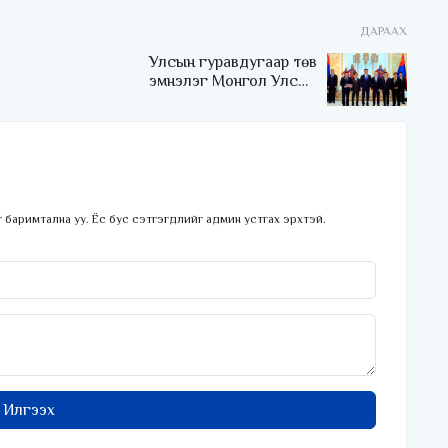
ДАРААХ
Улсын гуравдугаар төв
эмнэлэг Монгол Улсын
Төрийн соёрхлыг 4 дэх
удаагаа хүртлээ
 баримтална уу. Ёс бус сэтгэгдлийг админ устгах эрхтэй.
Илгээх