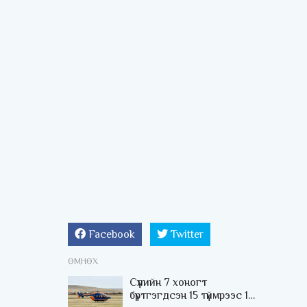
Facebook
Twitter
ӨМНӨХ
Сүүлийн 7 хоногт
бүртгэгдсэн 15 түймрээс 12