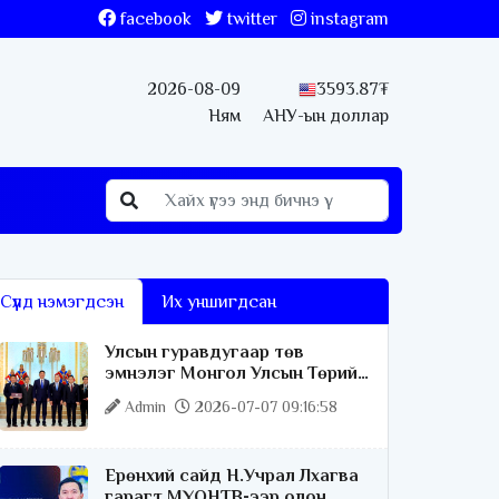
facebook
twitter
instagram
2026-08-09
3593.87₮
Ням
АНУ-ын доллар
Сүүлд нэмэгдсэн
Их уншигдсан
Улсын гуравдугаар төв
эмнэлэг Монгол Улсын Төрийн
соёрхлыг 4 дэх удаагаа
Admin
2026-07-07 09:16:58
хүртлээ
Ерөнхий сайд Н.Учрал Лхагва
гарагт МҮОНТВ-ээр олон