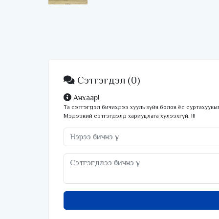
түймрийг бүрэн унтраалаа
Сэтгэгдэл
(0)
Анхаар!
Та сэтгэгдэл бичихдээ хууль зүйн болон ёс суртахууныг
Мэдээний сэтгэгдэлд хариуцлага хүлээхгүй. !!!