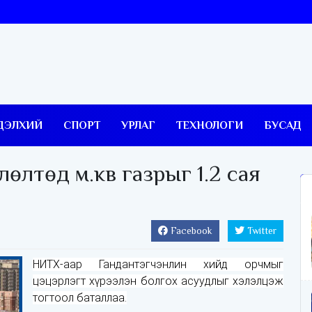
ДЭЛХИЙ
СПОРТ
УРЛАГ
ТЕХНОЛОГИ
БУСАД
өлтөд м.кв газрыг 1.2 сая
Facebook
Twitter
НИТХ-аар Гандантэгчэнлин хийд орчмыг
цэцэрлэгт хүрээлэн болгох асуудлыг хэлэлцэж
тогтоол баталлаа.