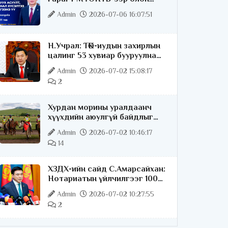
нийттэй шууд ярилцана
Admin
2026-07-06 16:07:51
Н.Учрал: ТӨК-иудын захирлын
цалинг 53 хувиар бууруулна
гэдгээ хатуу,
Admin
2026-07-02 15:08:17
хариуцлагатайгаар хэлье
2
Хурдан морины уралдаанч
хүүхдийн аюулгүй байдлыг
хангах чиглэлээр ажиллаж
Admin
2026-07-02 10:46:17
байна
14
ХЗДХ-ийн сайд С.Амарсайхан:
Нотариатын үйлчилгээг 100
хувь цахимжуулна
Admin
2026-07-02 10:27:55
2