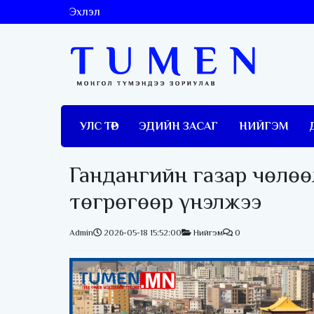
Эхлэл
УЛС ТӨР
ЭДИЙН ЗАСАГ
НИЙГЭМ
Гандангийн газар чөлөөл
төгрөгөөр үнэлжээ
Admin
2026-05-18 15:52:00
Нийгэм
0