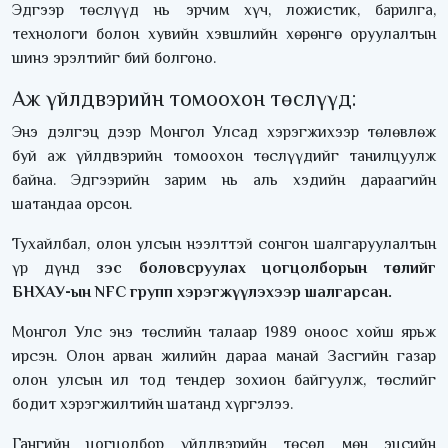
Эдгээр төслүүд нь эрчим хүч, ложистик, барилга,
технологи болон хувийн хэвшлийн хөрөнгө оруулалтын
шинэ эрэлтийг бий болгоно.
Аж үйлдвэрийн томоохон төслүүд:
Энэ дэлгэц дээр Монгол Улсад хэрэгжихээр төлөвлөж
буй аж үйлдвэрийн томоохон төслүүдийг танилцуулж
байна. Эдгээрийн зарим нь аль хэдийн дараагийн
шатандаа орсон.
Тухайлбал, олон улсын нээлттэй сонгон шалгаруулалтын
үр дүнд
зэс боловсруулах цогцолборын төслийг
БНХАУ-ын NFC групп хэрэгжүүлэхээр шалгарсан.
Монгол Улс энэ төслийн талаар 1989 оноос хойш ярьж
ирсэн. Олон арван жилийн дараа манай Засгийн газар
олон улсын ил тод тендер зохион байгуулж, төслийг
бодит хэрэгжилтийн шатанд хүргэлээ.
Гангийн цогцолбор үйлдвэрийн төсөл мөн эцсийн