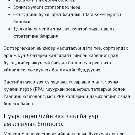
Эрчим хүчний сэргээгдэх нөөц
Өгөгдлийн бүрэн эрхт байдлын (data sovereignty)
боломж
Дэлхийн хамгийн том зах зээлтэй хөрш орших
стратегийн байршил.
Эдгээр нөхцөл нь кибер масштабын дата төв, сэргээгдэх
эрчим хүч + батарей хадгалалт, шилэн кабелийн дэд
бүтэц, кибер аюулгүй байдал болон суверен дата
үйлчилгээ хөгжүүлэх боломжийг бүрдүүлнэ.
Засгийн газар урт хугацааны газар ашиглалт, эрчим
хүчний гэрээ (PPA), шуурхай зөвшөөрөл, татварын болон
гаалийн хөнгөлөлт, мөн PPP хэлбэрийн дэмжлэгийг санал
болгож байна.
Нүүрстөрөгчийн зах зээл ба уур
амьсгалын бодлого:
Монгол Улс нүүрстөрөгчийн ялгарлыг бууруулах өндөр