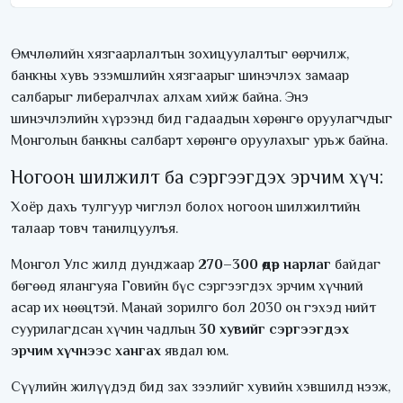
Өмчлөлийн хязгаарлалтын зохицуулалтыг өөрчилж,
банкны хувь эзэмшлийн хязгаарыг шинэчлэх замаар
салбарыг либералчлах алхам хийж байна. Энэ
шинэчлэлийн хүрээнд бид гадаадын хөрөнгө оруулагчдыг
Монголын банкны салбарт хөрөнгө оруулахыг урьж байна.
Ногоон шилжилт ба сэргээгдэх эрчим хүч:
Хоёр дахь тулгуур чиглэл болох ногоон шилжилтийн
талаар товч танилцуулъя.
Монгол Улс жилд дунджаар
270–300 өдөр нарлаг
байдаг
бөгөөд ялангуяа Говийн бүс сэргээгдэх эрчим хүчний
асар их нөөцтэй. Манай зорилго бол 2030 он гэхэд нийт
суурилагдсан хүчин чадлын
30 хувийг сэргээгдэх
эрчим хүчнээс хангах
явдал юм.
Сүүлийн жилүүдэд бид зах зээлийг хувийн хэвшилд нээж,