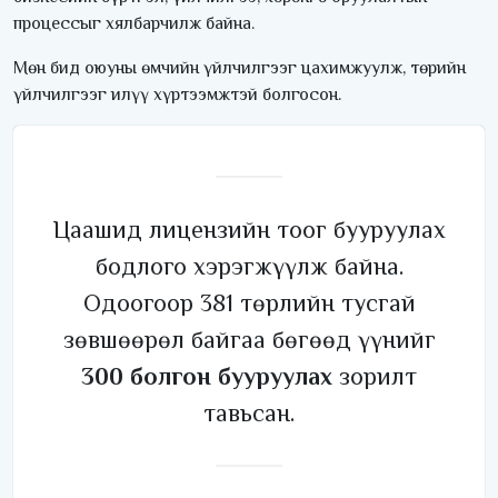
процессыг хялбарчилж байна.
Мөн бид оюуны өмчийн үйлчилгээг цахимжуулж, төрийн
үйлчилгээг илүү хүртээмжтэй болгосон.
Цаашид лицензийн тоог бууруулах
бодлого хэрэгжүүлж байна.
Одоогоор 381 төрлийн тусгай
зөвшөөрөл байгаа бөгөөд үүнийг
300 болгон бууруулах
зорилт
тавьсан.