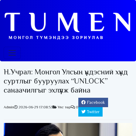
Н.Учрал: Монгол Улсын үндэсний хүнд
суртлыг бууруулах “UNLOCK”
санаачилгыг эхлүүлж байна
Facebook
Admin
2026-06-29 17:08:53
Улс төр
0
Twitter