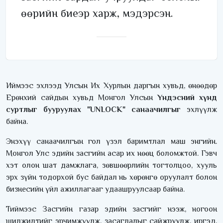
өөрийн биеэр харж, мэдэрсэн.
Иймээс эхлээд Улсын Их Хурлын даргын хувьд, өнөөдөр
Ерөнхий сайдын хувьд Монгол Улсын
Үндэсний хүнд
суртлыг бууруулах "UNLOCK" санаачилгыг
эхлүүлж
байна.
Энэхүү санаачилгын гол үзэл баримтлал маш энгийн.
Монгол Улс эдийн засгийн асар их нөөц боломжтой. Гэвч
хэт олон шат дамжлага, зөвшөөрлийн тогтолцоо, хууль
эрх зүйн тодорхой бус байдал нь хөрөнгө оруулалт болон
бизнесийн үйл ажиллагааг удаашруулсаар байна.
Тиймээс Засгийн газар эдийн засгийг нээж, ногоон
шилжилтийг эрчимжүүлж, засаглалыг сайжруулж, иргэд,