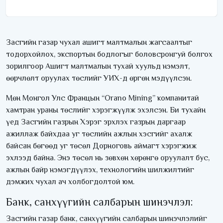
Засгийн газар чухал ашигт малтмалын жагсаалтыг
тодорхойлох, экспортын бодлогыг боловсронгуй болгох
зорилгоор Ашигт малтмалын тухай хуульд нэмэлт,
өөрчлөлт оруулах төслийг УИХ-д өргөн мэдүүлсэн.
Мөн Монгол Улс Францын “Orano Mining” компанитай
хамтран ураны төслийг хэрэгжүүлж эхэлсэн. Би тухайн
үед Засгийн газрын Хэрэг эрхлэх газрын даргаар
ажиллаж байхдаа уг төслийн ажлын хэсгийг ахалж
байсан бөгөөд уг төсөл Дорноговь аймагт хэрэгжиж
эхлээд байна. Энэ төсөл нь зөвхөн хөрөнгө оруулалт бус,
ажлын байр нэмэгдүүлэх, технологийн шилжилтийг
дэмжих чухал ач холбогдолтой юм.
Банк, санхүүгийн салбарын шинэчлэл:
Засгийн газар банк, санхүүгийн салбарын шинэчлэлийг