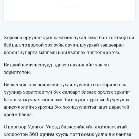
Хөрөнгө оруулагчдад хамгийн чухал зүйл бол тогтвортой
байдал, тодорхой эрх зүйн орчин, шуурхай зөвшөөрөл
болон шударга маргаан шийдвэрлэх тогтолцоо юм.
Бидний шинэчлэлүүд эдгээр нөхцөлийг хангах
зорилготой.
Бизнесийн эрх чөлөөний тухай хуулийн гол зорилго нь
хуулиар хориглоогүй бүх салбарт бизнес эрхлэх эрхийг
баталгаажуулах явдал юм. Бид хүнд суртлыг бууруулах
шинэчлэлийн хүрээнд бүх зохицуулалтыг шат дараатай
цөөлж байна.
Одоогоор Монгол Улсад бизнесийн үйл ажиллагаатай
холбоотой
368 орчим хууль тогтоомж
үйлчилж байгаа