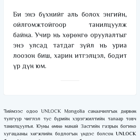
Би энэ бүхнийг аль болох энгийн,
ойлгомжтойгоор танилцуулж
байна. Учир нь хөрөнгө оруулалтыг
энэ улсад татдаг зүйл нь уриа
лоозон биш, харин итгэлцэл, бодит
үр дүн юм.
Тиймээс одоо UNLOCK Mongolia санаачилгын дөрвөн
тулгуур чиглэл тус бүрийн хэрэгжилтийн талаар товч
танилцуулъя. Юуны өмнө манай Засгийн газрын богино
хугацааны хөгжлийн бодлогын үндэс болсон
UNLOCK