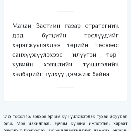
Манай Засгийн газар стратегийн
дэд бүтцийн төслүүдийг
хэрэгжүүлэхдээ төрийн төсвөөс
санхүүжүүлэхээс илүүтэй төр-
хувийн хэвшлийн түншлэлийн
хэлбэрийг түлхүү дэмжиж байна.
Энэ төсөл нь зөвхөн эрчим хүч үйлдвэрлэх тухай асуудал
биш. Мөн цахилгаан эрчим хүчний импортын хараат
байдлыг бууруулах, аж үйлдвэржилтийг дэмжих, өвлийн