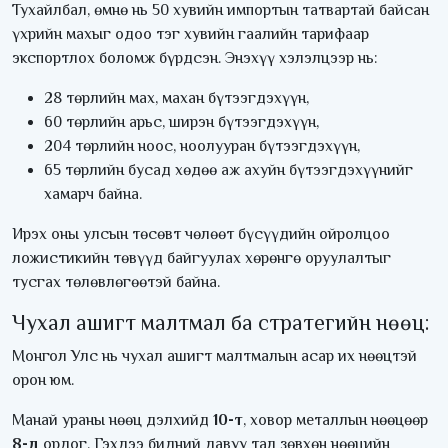
Тухайлбал, өмнө нь 50 хувийн импортын татвартай байсан
үхрийн махыг одоо тэг хувийн гаалийн тарифаар
экспортлох боломж бүрдсэн. Энэхүү хэлэлцээр нь:
28 төрлийн мах, махан бүтээгдэхүүн,
60 төрлийн арьс, ширэн бүтээгдэхүүн,
204 төрлийн ноос, ноолууран бүтээгдэхүүн,
65 төрлийн бусад хөдөө аж ахуйн бүтээгдэхүүнийг
хамарч байна.
Ирэх оны улсын төсөвт чөлөөт бүсүүдийн ойролцоо
ложистикийн төвүүд байгуулах хөрөнгө оруулалтыг
тусгах төлөвлөгөөтэй байна.
Чухал ашигт малтмал ба стратегийн нөөц:
Монгол Улс нь чухал ашигт малтмалын асар их нөөцтэй
орон юм.
Манай ураны нөөц дэлхийд
10-т
, ховор металлын нөөцөөр
8-д
ордог. Гэхдээ бидний давуу тал зөвхөн нөөцийн