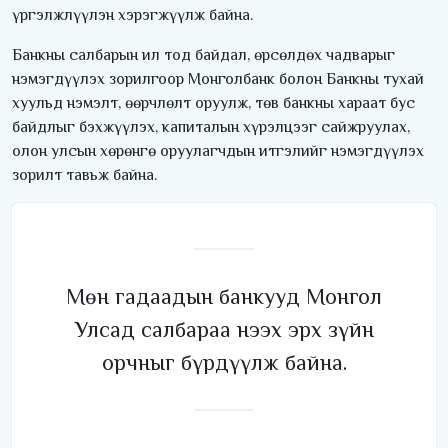
үргэлжлүүлэн хэрэгжүүлж байна.
Банкны салбарын ил тод байдал, өрсөлдөх чадварыг
нэмэгдүүлэх зорилгоор Монголбанк болон Банкны тухай
хуульд нэмэлт, өөрчлөлт оруулж, төв банкны хараат бус
байдлыг бэхжүүлэх, капиталын хүрэлцээг сайжруулах,
олон улсын хөрөнгө оруулагчдын итгэлийг нэмэгдүүлэх
зорилт тавьж байна.
Мөн гадаадын банкууд Монгол
Улсад салбараа нээх эрх зүйн
орчныг бүрдүүлж байна.