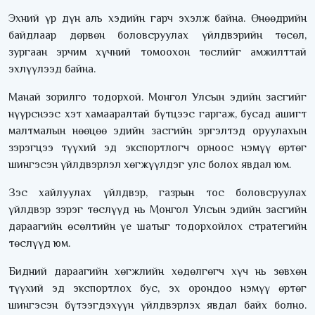
Эхний үр дүн аль хэдийн гарч эхэлж байна. Өнөөдрийн
байдлаар дөрвөн боловсруулах үйлдвэрийн төсөл,
зургаан эрчим хүчний томоохон төслийг амжилттай
эхлүүлээд байна.
Манай зорилго тодорхой. Монгол Улсын эдийн засгийг
нүүрснээс хэт хамааралтай бүтцээс гаргаж, бусад ашигт
малтмалын нөөцөө эдийн засгийн эргэлтэд оруулахын
зэрэгцээ түүхий эд экспортлогч орноос нэмүү өртөг
шингэсэн үйлдвэрлэл хөгжүүлдэг улс болох явдал юм.
Зэс хайлуулах үйлдвэр, газрын тос боловсруулах
үйлдвэр зэрэг төслүүд нь Монгол Улсын эдийн засгийн
дараагийн өсөлтийн үе шатыг тодорхойлох стратегийн
төслүүд юм.
Бидний дараагийн хөгжлийн хөдөлгөгч хүч нь зөвхөн
түүхий эд экспортлох бус, эх орондоо нэмүү өртөг
шингэсэн бүтээгдэхүүн үйлдвэрлэх явдал байх болно.