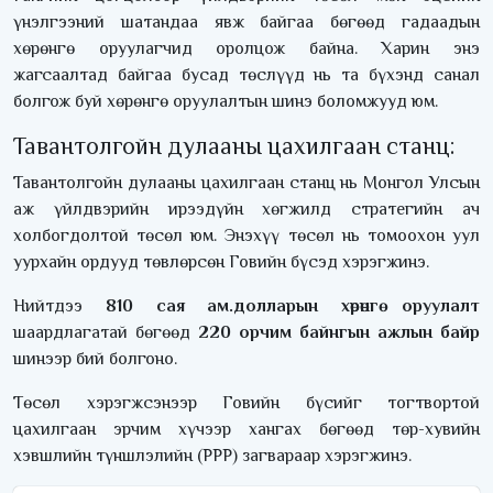
үнэлгээний шатандаа явж байгаа бөгөөд гадаадын
хөрөнгө оруулагчид оролцож байна. Харин энэ
жагсаалтад байгаа бусад төслүүд нь та бүхэнд санал
болгож буй хөрөнгө оруулалтын шинэ боломжууд юм.
Тавантолгойн дулааны цахилгаан станц:
Тавантолгойн дулааны цахилгаан станц нь Монгол Улсын
аж үйлдвэрийн ирээдүйн хөгжилд стратегийн ач
холбогдолтой төсөл юм. Энэхүү төсөл нь томоохон уул
уурхайн ордууд төвлөрсөн Говийн бүсэд хэрэгжинэ.
Нийтдээ
810 сая ам.долларын хөрөнгө оруулалт
шаардлагатай бөгөөд
220 орчим байнгын ажлын байр
шинээр бий болгоно.
Төсөл хэрэгжсэнээр Говийн бүсийг тогтвортой
цахилгаан эрчим хүчээр хангах бөгөөд төр-хувийн
хэвшлийн түншлэлийн (PPP) загвараар хэрэгжинэ.