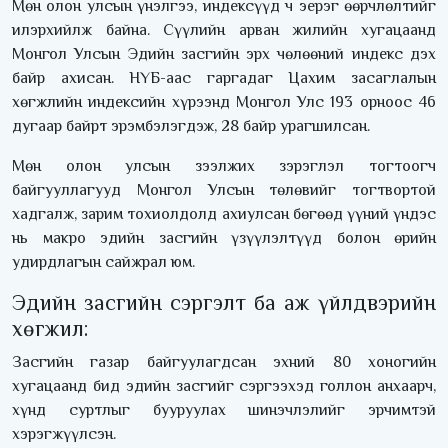
Мөн олон улсын үнэлгээ, индексүүд ч эерэг өөрчлөлтийг
илэрхийлж байна. Сүүлийн арван жилийн хугацаанд
Монгол Улсын Эдийн засгийн эрх чөлөөний индекс дэх
байр ахисан. НҮБ-аас гаргадаг Цахим засаглалын
хөгжлийн индексийн хүрээнд Монгол Улс 193 орноос 46
дугаар байрт эрэмбэлэгдэж, 28 байр урагшилсан.
Мөн олон улсын зээлжих зэрэглэл тогтоогч
байгууллагууд Монгол Улсын төлөвийг тогтвортой
хадгалж, зарим тохиолдолд ахиулсан бөгөөд үүний үндэс
нь макро эдийн засгийн үзүүлэлтүүд болон өрийн
удирдлагын сайжрал юм.
Эдийн засгийн сэргэлт ба аж үйлдвэрийн
хөгжил:
Засгийн газар байгуулагдсан эхний 80 хоногийн
хугацаанд бид эдийн засгийг сэргээхэд голлон анхаарч,
хүнд суртлыг бууруулах шинэчлэлийг эрчимтэй
хэрэгжүүлсэн.