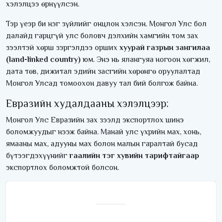
хэлэлцээ өрнүүлсэн.
Тэр үеэр би нэг зүйлийг онцлон хэлсэн. Монгол Улс бол
далайд гарцгүй улс боловч дэлхийн хамгийн том зах
зээлтэй хөрш зэргэлдээ орших
хуурай газрын зангилаа
(land-linked country)
юм. Энэ нь ялангуяа ногоон хөгжил,
дата төв, дижитал эдийн засгийн хөрөнгө оруулалтад
Монгол Улсад томоохон давуу тал бий болгож байна.
Евразийн худалдааны хэлэлцээр:
Монгол Улс Евразийн зах зээлд экспортлох шинэ
боломжуудыг нээж байна. Манай улс үхрийн мах, хонь,
ямааны мах, адууны мах болон малын гаралтай бусад
бүтээгдэхүүнийг
гаалийн тэг хувийн тарифтайгаар
экспортлох боломжтой болсон.