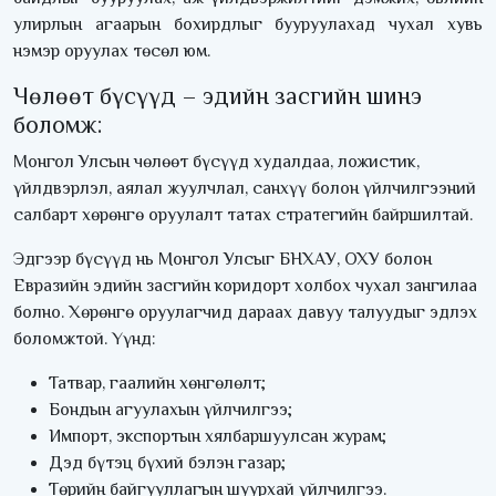
улирлын агаарын бохирдлыг бууруулахад чухал хувь
нэмэр оруулах төсөл юм.
Чөлөөт бүсүүд – эдийн засгийн шинэ
боломж:
Монгол Улсын чөлөөт бүсүүд худалдаа, ложистик,
үйлдвэрлэл, аялал жуулчлал, санхүү болон үйлчилгээний
салбарт хөрөнгө оруулалт татах стратегийн байршилтай.
Эдгээр бүсүүд нь Монгол Улсыг БНХАУ, ОХУ болон
Евразийн эдийн засгийн коридорт холбох чухал зангилаа
болно. Хөрөнгө оруулагчид дараах давуу талуудыг эдлэх
боломжтой. Үүнд:
Татвар, гаалийн хөнгөлөлт;
Бондын агуулахын үйлчилгээ;
Импорт, экспортын хялбаршуулсан журам;
Дэд бүтэц бүхий бэлэн газар;
Төрийн байгууллагын шуурхай үйлчилгээ.