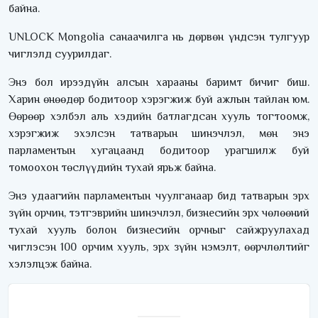
байна.
UNLOCK Mongolia санаачилга нь дөрвөн үндсэн тулгуур
чиглэлд суурилдаг.
Энэ бол ирээдүйн алсын харааны баримт бичиг биш.
Харин өнөөдөр бодитоор хэрэгжиж буй ажлын тайлан юм.
Өөрөөр хэлбэл аль хэдийн батлагдсан хууль тогтоомж,
хэрэгжиж эхэлсэн татварын шинэчлэл, мөн энэ
парламентын хугацаанд бодитоор урагшилж буй
томоохон төслүүдийн тухай ярьж байна.
Энэ удаагийн парламентын чуулганаар бид татварын эрх
зүйн орчин, тэтгэврийн шинэчлэл, бизнесийн эрх чөлөөний
тухай хууль болон бизнесийн орчныг сайжруулахад
чиглэсэн 100 орчим хууль, эрх зүйн нэмэлт, өөрчлөлтийг
хэлэлцэж байна.