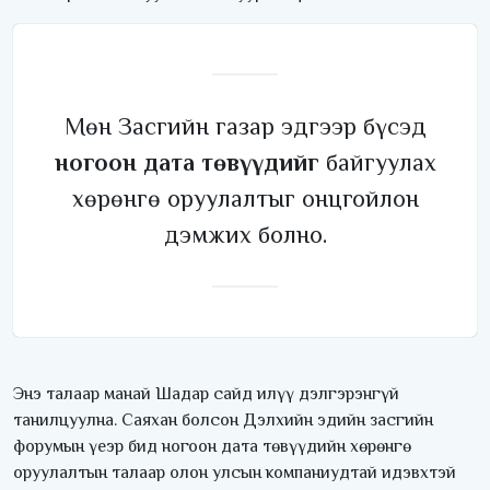
Мөн Засгийн газар эдгээр бүсэд
ногоон дата төвүүдийг
байгуулах
хөрөнгө оруулалтыг онцгойлон
дэмжих болно.
Энэ талаар манай Шадар сайд илүү дэлгэрэнгүй
танилцуулна. Саяхан болсон Дэлхийн эдийн засгийн
форумын үеэр бид ногоон дата төвүүдийн хөрөнгө
оруулалтын талаар олон улсын компаниудтай идэвхтэй