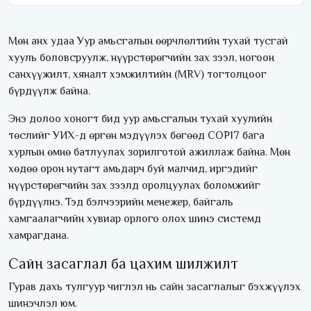
Мөн анх удаа Уур амьсгалын өөрчлөлтийн тухай тусгай
хууль боловсруулж, нүүрстөрөгчийн зах зээл, ногоон
санхүүжилт, хяналт хэмжилтийн (MRV) тогтолцоог
бүрдүүлж байна.
Энэ долоо хоногт бид уур амьсгалын тухай хуулийн
төслийг УИХ-д өргөн мэдүүлэх бөгөөд COP17 бага
хурлын өмнө батлуулах зорилготой ажиллаж байна. Мөн
хөдөө орон нутагт амьдарч буй малчид, иргэдийг
нүүрстөрөгчийн зах зээлд оролцуулах боломжийг
бүрдүүлнэ. Тэд бэлчээрийн менежер, байгаль
хамгаалагчийн хувиар орлого олох шинэ системд
хамрагдана.
Сайн засаглал ба цахим шилжилт
Гурав дахь тулгуур чиглэл нь сайн засаглалыг бэхжүүлэх
шинэчлэл юм.