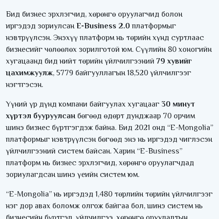
Бид бизнес эрхлэгчид, хөрөнгө оруулагчид болон
иргэдэд зориулсан
E-Business 2.0
платформыг
нэвтрүүлсэн. Энэхүү платформ нь төрийн хүнд суртлаас
бизнесийг чөлөөлөх зорилготой юм. Сүүлийн 80 хоногийн
хугацаанд бид нийт төрийн үйлчилгээний
79 хувийг
цахимжуулж
, 5779 байгууллагын 18,520 үйлчилгээг
нэгтгэсэн.
Үүний үр дүнд компани байгуулах хугацааг
30 минут
хүртэл бууруулсан
бөгөөд өдөрт дунджаар 70 орчим
шинэ бизнес бүртгэгдэж байна. Бид 2021 онд “E-Mongolia”
платформыг нэвтрүүлсэн бөгөөд энэ нь иргэдэд чиглэсэн
үйлчилгээний систем байсан. Харин “E-Business”
платформ нь бизнес эрхлэгчид, хөрөнгө оруулагчдад
зориулагдсан шинэ үеийн систем юм.
“E-Mongolia” нь иргэдэд 1,480 төрлийн төрийн үйлчилгээг
нэг дор авах боломж олгож байгаа бол, шинэ систем нь
бизнесийн бүртгэл, үйлчилгээ, хөрөнгө оруулалтын