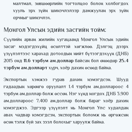
малтмал, зөвшөөрлийн тогтолцоо болон холбогдох
хууль эрх зүйн шинэчлэлээр дамжуулан эрх зүйн
орчныг шинэчлэх.
Монгол Улсын эдийн засгийн тойм:
Сүүлийн арван жилийн хугацаанд Монгол Улсын эдийн
засаг мэдэгдэхүйц өсөлттэй хөгжлөө. Дэлгэц дээрх
үзүүлэлтээс харахад дотоодын нийт бүтээгдэхүүн (ДНБ)
2015 онд
11.6 тэрбум ам.доллар
байсан бол өнөөдөр
25.4
тэрбум ам.долларт
хүрч, хоёр дахин өсөөд байна.
Экспортын хэмжээ гурав дахин нэмэгдсэн. Шууд
гадаадын хөрөнгө оруулалт 1.4 тэрбум ам.доллароос 4
тэрбум ам.доллар болж өссөн. Нэг хүнд ногдох ДНБ 3,900
ам.доллароос 7,400 ам.доллар болж бараг хоёр дахин
нэмэгджээ. Эдгээр үзүүлэлт нь Монгол Улс худалдан
авах чадвар нэмэгдсэн, экспортын боломж нь өргөжсөн
өсөн тэлж буй зах зээл болохыг харуулж байна.