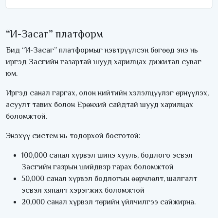
“И-Засаг” платформ
Бид “И-Засаг” платформыг нэвтрүүлсэн бөгөөд энэ нь
иргэд Засгийн газартай шууд харилцах дижитал суваг
юм.
Иргэд санал гаргах, олон нийтийн хэлэлцүүлэг өрнүүлэх,
асуулт тавих болон Ерөнхий сайдтай шууд харилцах
боломжтой.
Энэхүү систем нь тодорхой босготой:
100,000 санал хүрвэл шинэ хууль, бодлого эсвэл
Засгийн газрын шийдвэр гарах боломжтой
50,000 санал хүрвэл бодлогын өөрчлөлт, шалгалт
эсвэл хяналт хэрэгжих боломжтой
20,000 санал хүрвэл төрийн үйлчилгээ сайжирна.