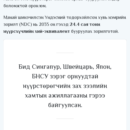
боломжтой орон юм.
Манай шинэчилсэн Үндэсний тодорхойлсон хувь нэмрийн
зорилт (NDC) нь 2035 он гэхэд
24.4 сая тонн
нүүрсхүчлийн хий-эквивалент
бууруулах зорилготой.
Бид Сингапур, Швейцарь, Япон,
БНСУ зэрэг орнуудтай
нүүрстөрөгчийн зах зээлийн
хамтын ажиллагааны гэрээ
байгуулсан.