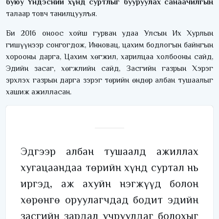
буюу Үндэсний хүнд суртлыг бууруулах санаачилгын
талаар товч танилцуулъя.
Би 2016 оноос хойш гурван удаа Улсын Их Хурлын
гишүүнээр сонгогдож, Инновац, цахим бодлогын байнгын
хорооны дарга, Цахим хөгжил, харилцаа холбооны сайд,
Эдийн засаг, хөгжлийн сайд, Засгийн газрын Хэрэг
эрхлэх газрын дарга зэрэг төрийн өндөр албан тушаалыг
хашиж ажилласан.
Эдгээр албан тушаалд ажиллах
хугацаандаа төрийн хүнд суртал нь
иргэд, аж ахуйн нэгжүүд болон
хөрөнгө оруулагчдад бодит эдийн
засгийн зардал учруулдаг болохыг