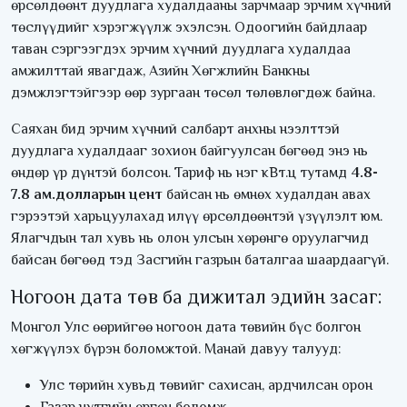
өрсөлдөөнт дуудлага худалдааны зарчмаар эрчим хүчний
төслүүдийг хэрэгжүүлж эхэлсэн. Одоогийн байдлаар
таван сэргээгдэх эрчим хүчний дуудлага худалдаа
амжилттай явагдаж, Азийн Хөгжлийн Банкны
дэмжлэгтэйгээр өөр зургаан төсөл төлөвлөгдөж байна.
Саяхан бид эрчим хүчний салбарт анхны нээлттэй
дуудлага худалдааг зохион байгуулсан бөгөөд энэ нь
өндөр үр дүнтэй болсон. Тариф нь нэг кВт.ц тутамд
4.8-
7.8 ам.долларын цент
байсан нь өмнөх худалдан авах
гэрээтэй харьцуулахад илүү өрсөлдөөнтэй үзүүлэлт юм.
Ялагчдын тал хувь нь олон улсын хөрөнгө оруулагчид
байсан бөгөөд тэд Засгийн газрын баталгаа шаардаагүй.
Ногоон дата төв ба дижитал эдийн засаг:
Монгол Улс өөрийгөө ногоон дата төвийн бүс болгон
хөгжүүлэх бүрэн боломжтой. Манай давуу талууд:
Улс төрийн хувьд төвийг сахисан, ардчилсан орон
Газар нутгийн өргөн боломж