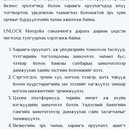
бизнес эрхлэгчид болон хөрөнгө оруулагчдад илүү
тогтвортой, урьдчилан таамаглах боломжтой эрх зүйн
орчныг бүрдүүлэхийн төлөө ажиллаж байна.
UNLOCK Mongolia санаачилга дараах дөрвөн үндсэн
чиглэлд тулгуурлан хэрэгжиж байна.
Хөрөнгө оруулалт, аж үйлдвэрийн томоохон төслүүд,
тэтгэврийн тогтолцооны шинэчлэл, чөлөөт бүс,
татвар болон банкны салбарын шинэчлэлээр
дамжуулан эдийн засгийн боломжийг нээх.
Сэргээгдэх эрчим хүч, ногоон тээвэр, дата төвүүд
болон нүүрстөрөгчийн зах зээлийг хөгжүүлэх замаар
ногоон шилжилтийг эрчимжүүлэх.
Цахим платформууд, төрийн өмчит аж ахуйн
нэгжүүдийн шинэчлэл болон Үндэсний баялгийн
сангийн шинэчлэлээр дамжуулан сайн засаглалыг
төлөвшүүлэх.
Бизнесийн эрх чөлөө, хөрөнгө оруулалт, ашигт