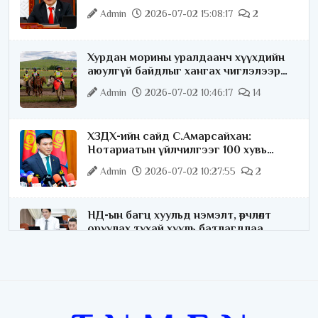
хариуцлагатайгаар хэлье
Admin
2026-07-02 15:08:17
2
Хурдан морины уралдаанч хүүхдийн
аюулгүй байдлыг хангах чиглэлээр
ажиллаж байна
Admin
2026-07-02 10:46:17
14
ХЗДХ-ийн сайд С.Амарсайхан:
Нотариатын үйлчилгээг 100 хувь
цахимжуулна
Admin
2026-07-02 10:27:55
2
НД-ын багц хуульд нэмэлт, өөрчлөлт
оруулах тухай хууль батлагдлаа
Admin
2026-07-02 10:21:16
“Playtime” хөгжмийн наадмын үеэр
цагдаагийн байгууллагаас 24 цагаар