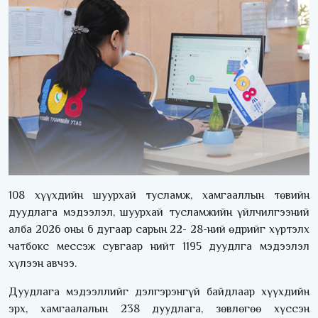
108 хүүхдийн шуурхай тусламж, хамгааллын төвийн
дуудлага мэдээлэл, шуурхай тусламжийн үйлчилгээний
алба 2026 оны 6 дугаар сарын 22- 28-ний өдрийг хүртэлх
чатбокс мессэж сувгаар нийт 1195 дуудлга мэдээлэл
хүлээн авчээ.
Дуудлага мэдээллийг дэлгэрэнгүй байдлаар хүүхдийн
эрх, хамгаалалын 238 дуудлага, зөвлөгөө хүссэн