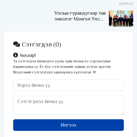
ДАРААХ
Улсын гуравдугаар төв
эмнэлэг Монгол Улсын
Төрийн соёрхлыг 4 дэх
удаагаа хүртлээ
Сэтгэгдэл
(0)
Анхаар!
Та сэтгэгдэл бичихдээ хууль зүйн болон ёс суртахууныг
баримтална уу. Ёс бус сэтгэгдлийг админ устгах эрхтэй.
Мэдээний сэтгэгдэлд хариуцлага хүлээхгүй. !!!
Илгээх