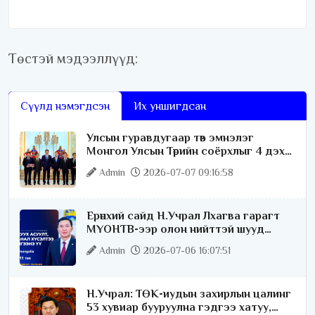
Төстэй мэдээллүүд:
Сүүлд нэмэгдсэн
Их уншигдсан
Улсын гуравдугаар төв эмнэлэг
Монгол Улсын Төрийн соёрхлыг 4 дэх
удаагаа хүртлээ
Admin
2026-07-07 09:16:58
Ерөнхий сайд Н.Учрал Лхагва гарагт
МҮОНТВ-ээр олон нийттэй шууд
ярилцана
Admin
2026-07-06 16:07:51
Н.Учрал: ТӨК-иудын захирлын цалинг
53 хувиар бууруулна гэдгээ хатуу,