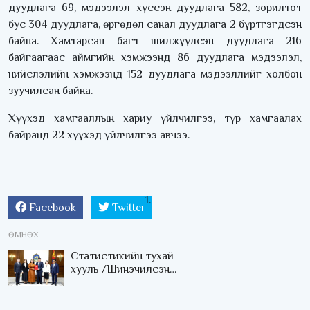
дуудлага 69, мэдээлэл хүссэн дуудлага 582, зорилтот
бус 304 дуудлага, өргөдөл санал дуудлага 2 бүртгэгдсэн
байна. Хамтарсан багт шилжүүлсэн дуудлага 216
байгаагаас аймгийн хэмжээнд 86 дуудлага мэдээлэл,
нийслэлийн хэмжээнд 152 дуудлага мэдээллийг холбон
зуучилсан байна.
Хүүхэд хамгааллын хариу үйлчилгээ, түр хамгаалах
байранд 22 хүүхэд үйлчилгээ авчээ.
Facebook
Twitter
ӨМНӨХ
Статистикийн тухай
хууль /Шинэчилсэн
найруулга/-ийн төсөл
өргөн мэдүүлэв