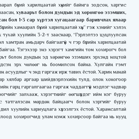
маарал бүхий харилцаатай хүнийг байнга зодсон, харгис
лаасан,
хуваарьт болон дундын эд хөрөнгөө эзэмших,
ан бол 1-3 сар хүртэл хугацаагаар баривчлах ялаар
бүлийн хамаарал бүхий харилцаатай хүн” гэж хэнийг хэлэх
х тухай хуулийн 3-2-т зааснаар, “Гэрлэлтээ цуцлуулсан
эл хамтран амьдарч байгаагүй ч гэр бүлийн харилцаатай
 байгаа. Тэгэхээр энэ хэрэгт хамгийн том хохирогч бол
ваарьт болон дундын эд хөрөнгөө эзэмших эрхэнд ноцтой
х үндсэн эрх чөлөөг нь боомилсон байна. Хулгайн гэмт
сан асуудлыг ч энд гаргаж ирж тавих ёстой. Харин манай
мар хялбар аргаар шийдвэрлэхийн тулд, олон хоногоор
лийн гарц гаргалгаагаа гаргаж чаддаггүй мэдлэг чадвар
огчийг залхааж, хэрэгтнийг өөгшүүлдэг ийм нэг буруу
ээс татгалзсан мөрдөн байцаагч болон хэргийг буруу
дил хуулийн хариуцлага хүлээлгэх ёстой. Харамсалтай
олоод хохирогчид улам нэмж хохирсоор байгаа нь нууц