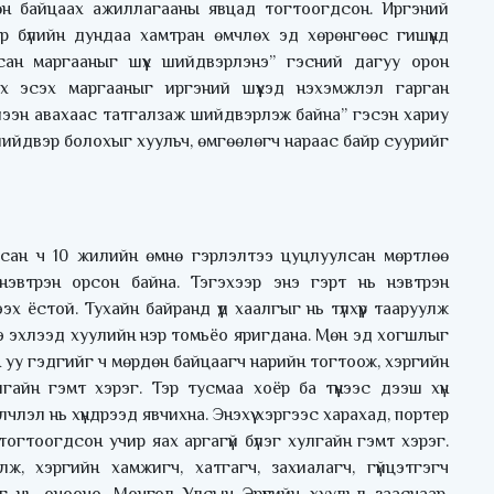
өн байцаах ажиллагааны явцад тогтоогдсон. Иргэний
р бүлийн дундаа хамтран өмчлөх эд хөрөнгөөс гишүүнд
ан маргааныг шүүх шийдвэрлэнэ” гэсний дагуу орон
х эсэх маргааныг иргэний шүүхэд нэхэмжлэл гарган
хүлээн авахаас татгалзаж шийдвэрлэж байна” гэсэн хариу
 шийдвэр болохыг хуульч, өмгөөлөгч нараас байр суурийг
йсан ч 10 жилийн өмнө гэрлэлтээ цуцлуулсан мөртлөө
нэвтрэн орсон байна. Тэгэхээр энэ гэрт нь нэвтрэн
 ёстой. Тухайн байранд үүд хаалгыг нь түлхүүр тааруулж
ээ эхлээд хуулийн нэр томьёо яригдана. Мөн эд хогшлыг
ан уу гэдгийг ч мөрдөн байцаагч нарийн тогтоож, хэргийн
гайн гэмт хэрэг. Тэр тусмаа хоёр ба түүнээс дээш хүн
члэл нь хүндрээд явчихна. Энэхүү хэргээс харахад, портер
огтоогдсон учир яах аргагүй бүлэг хулгайн гэмт хэрэг.
, хэргийн хамжигч, хатгагч, захиалагч, гүйцэтгэгч