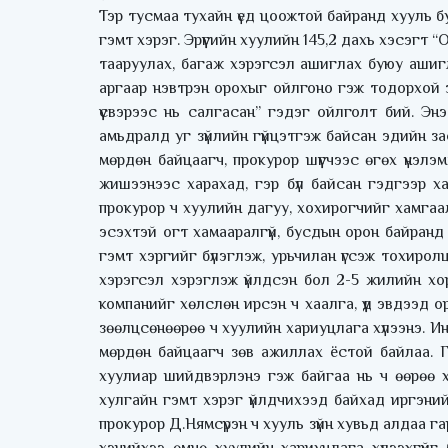
Тэр тусмаа тухайн үед цоожтой байранд хууль б
гэмт хэрэг. Эрүүгийн хуулийн 145,2 дахь хэсэгт “
тааруулах, багаж хэрэгсэл ашиглах буюу ашигл
аргаар нэвтрэн орохыг ойлгоно гэж тодорхой 
үүсвэрээс нь салгасан” гэдэг ойлголт бий. Эн
амьдралд уг зүйлийн гүйцэтгэж байсан эдийн з
мөрдөн байцаагч, прокурор шүүгчээс өгөх үнэлэ
жишээнээс харахад, гэр бүл байсан гэдгээр х
прокурор ч хуулийн дагуу, хохирогчийг хамгаал
эсэхтэй огт хамааралгүй, бусдын орон байранд н
гэмт хэргийг бүлэглэж, урьчилан үгсэж тохирол
хэрэгсэл хэрэглэж үйлдсэн бол 2-5 жилийн хор
компанийг хөлслөн ирсэн ч хаалга, үүд эвдээд 
зөөлцсөнөөрөө ч хуулийн хариуцлага хүлээнэ. Ин
мөрдөн байцаагч зөв ажиллах ёстой байлаа. Г
хуулиар шийдвэрлэнэ гэж байгаа нь ч өөрөө х
хулгайн гэмт хэрэг үйлдчихээд байхад иргэни
прокурор Д.Нямсүрэн ч хууль зүйн хувьд алдаа г