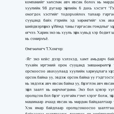
компанийг хөлслөн авч явсан болох нь мөрд
хуулийн 98 дугаар зүйлийн 6 дахь хэсэгт “Гэ
оногдох хэсгийг тодорхойлох талаар гаргас
сууцанд байх гэрийн эд хөрөнгийг хэн ава
шийдвэрлүүлнэ үү. Иймд таны гаргасан гомдлыг 
өгчээ. Харин энэ нь хууль зүйн хувьд хэр бодит
нь сонирхъё.
Өмгөөлөгч Т.Хонгор:
-Яг энэ кейс дээр хэлэхэд, хамт амьдарч ба
тухайн иргэний орон сууцанд зөвшөөрөлгүй 
орсноосоо авахуулаад хуулийн хариуцлага хүлээх
орсон байна уу, эвдэж орсон байна уу гэдгээс
нь эвдэлж авч явсан байна уу, бүлэглэн авч явс
зүйл заалт нь өөрчлөгдөнө. Энэ бол цэвэр хул
оролцсон бол бүлэг хулгайн гэмт хэрэг болж, зүйл
машинаар ачаад явсан нь мөрдөн байцаалтаар т
Хэн ямар байдлаар оролцсоноосоо шалтгаалж