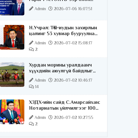
нийттэй шууд ярилцана
Admin
2026-07-06 16:07:51
Н.Учрал: ТӨК-иудын захирлын
цалинг 53 хувиар бууруулна
гэдгээ хатуу,
Admin
2026-07-02 15:08:17
хариуцлагатайгаар хэлье
2
Хурдан морины уралдаанч
хүүхдийн аюулгүй байдлыг
хангах чиглэлээр ажиллаж
Admin
2026-07-02 10:46:17
байна
14
ХЗДХ-ийн сайд С.Амарсайхан:
Нотариатын үйлчилгээг 100
хувь цахимжуулна
Admin
2026-07-02 10:27:55
2