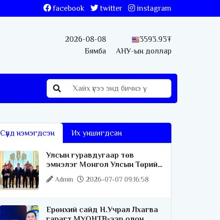
facebook
twitter
instagram
2026-08-08
3593.93₮
Бямба
АНУ-ын доллар
Сүүлд нэмэгдсэн
Их уншигдсан
Улсын гуравдугаар төв
эмнэлэг Монгол Улсын Төрийн
соёрхлыг 4 дэх удаагаа
Admin
2026-07-07 09:16:58
хүртлээ
Ерөнхий сайд Н.Учрал Лхагва
гарагт МҮОНТВ-ээр олон