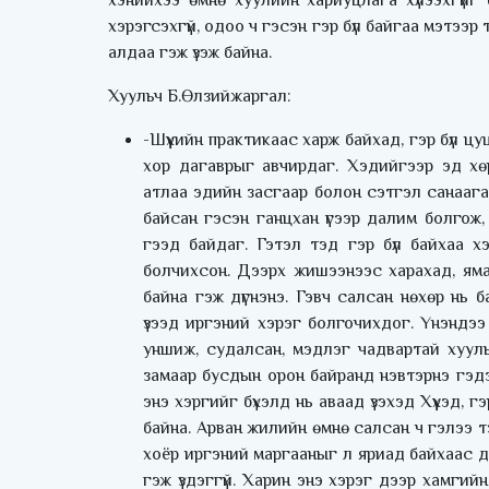
хэнийхээ өмнө хуулийн хариуцлага хүлээхгүйг
хэрэгсэхгүй, одоо ч гэсэн гэр бүл байгаа мэтээ
алдаа гэж үзэж байна.
Хуульч Б.Өлзийжаргал:
-Шүүхийн практикаас харж байхад, гэр бүл ц
хор дагаврыг авчирдаг. Хэдийгээр эд хөрө
атлаа эдийн засгаар болон сэтгэл санаагаар
байсан гэсэн ганцхан үгээр далим болгож,
гээд байдаг. Гэтэл тэд гэр бүл байхаа х
болчихсон. Дээрх жишээнээс харахад, яма
байна гэж дүгнэнэ. Гэвч салсан нөхөр нь 
үзээд иргэний хэрэг болгочихдог. Үнэндээ 
уншиж, судалсан, мэдлэг чадвартай хуульч 
замаар бусдын орон байранд нэвтэрнэ гэдэг
энэ хэргийг бүхэлд нь аваад үзэхэд Хүүхэд, 
байна. Арван жилийн өмнө салсан ч гэлээ т
хоёр иргэний маргааныг л яриад байхаас ду
гэж үздэггүй. Харин энэ хэрэг дээр хамгий