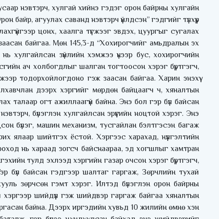
усаар нэвтэрч, хулгай хийнэ гэдэг орон байрны хулгайн
Орон байр, агуулах саванд нэвтэрч үйлдсэн” гэдгийг түлхүүр
ахгүйгээр цонх, хаалга түгжээг эвдэх, цуургыг сугалах
заасан байгаа. Мөн 145,3-д “Хохирогчийг амьдралын эх
э нь хулгайлсан зүйлийн хэмжээ үнээр бус, хохирогчийн
асгийн ач холбогдлыг шалган тогтоосон хэрэг бүртгэгч,
мжээр тодорхойлогдоно гэж заасан байгаа. Харин энэхүү
алхавчлан дээрх хэргийг мөрдөн байцаагч ч, хяналтын
ах талаар огт ажиллаагүй байна. Энэ бол гэр бүл байсан
эвтэрч, бүлэглэн хулгайлсан эрүүгийн ноцтой хэрэг. Энэ
цсон бүлэг, машин механизм, тусгайлан бэлтгэсэн багаж
их ялаар шийтгэх ёстой. Хэргээс харахад, нүүлгэлтийн
ороход нь хараад зогсч байснаараа, эд хогшлыг хамтран
гэхийн тулд эхлээд хэргийн газар очсон хэрэг бүртгэгч,
эр бүл байсан гэдгээр шалтаг гаргаж, Зөрчлийн тухай
ууль зөрчсөн гэмт хэрэг. Илтэд бүлэглэн орон байрны
й хэргээр шийдүүл гэж шийдвэр гаргаж байгаа хяналтын
аргасан байна. Дээрх иргэдийн хувьд 10 жилийн өмнө хэн