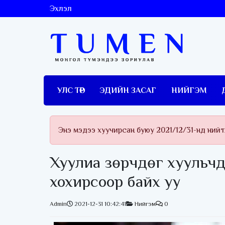
Эхлэл
УЛС ТӨР
ЭДИЙН ЗАСАГ
НИЙГЭМ
Энэ мэдээ хуучирсан буюу 2021/12/31-нд ний
Хуулиа зөрчдөг хуульчд
хохирсоор байх уу
Admin
2021-12-31 10:42:41
Нийгэм
0