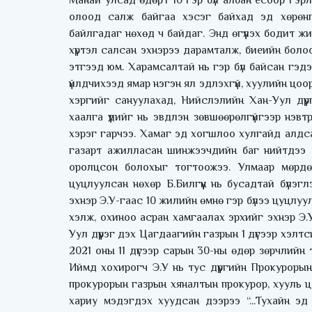
Манай улсад өдөрт 10 гэр бүл албан ёсоор гэр
олоод салж байгаа хэсэг байхад эд хөрөнгөө
байлгадаг нөхөд ч байдаг. Энд өгүүлэх бодит 
хүртэл салсан эхнэрээ дарамталж, биеийн болоо
этгээд юм. Харамсалтай нь гэр бүл байсан гэдэ
үйлдчихээд ямар нэгэн ял эдлэхгүй, хуулийн цоор
хэргийг сануулахад, Нийслэлийн Хан-Уул дүү
хаалга үүдийг нь эвдлэн зөвшөөрөлгүйгээр нэв
хэрэг гарчээ. Хамаг эд хогшлоо хулгайд алдс
газарт ажилласан шинжээчдийн баг нийтдээ 6 
оролцсон болохыг тогтоожээ. Улмаар мөрдө
цуцлуулсан нөхөр Б.Билгүүн нь бусадтай бүлэгл
эхнэр Э.У-гаас 10 жилийн өмнө гэр бүлээ цуцлуу
хэлж, охиноо асран хамгаалах эрхийг эхнэр Э.
Уул дүүрэг дэх Цагдаагийн газрын 1 дүгээр хэл
2021 оны 11 дүгээр сарын 30-ны өдөр зөрчлийн
Иймд хохирогч Э.У нь тус дүүргийн Прокурорын
прокурорын газрын хяналтын прокурор, хууль ц
хариу мэдэгдэх хуудсан дээрээ “...Тухайн эд