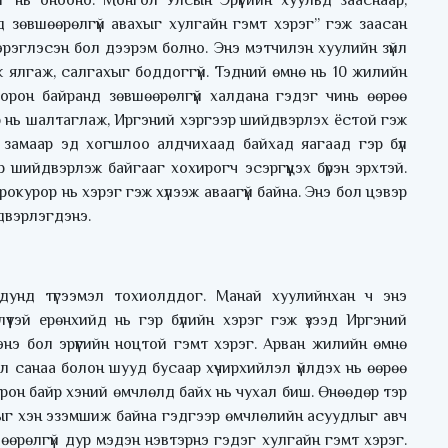
 нь онооно. Монгол Улсын Эрүүгийн хуульд зааснаар,
 зөвшөөрөлгүй авахыг хулгайн гэмт хэрэг” гэж заасан
 хэрэглэсэн бол дээрэм болно. Энэ мэтчилэн хуулийн зүйл
ж ялгаж, салгахыг боддоггүй. Тэдний өмнө нь 10 жилийн
й орон байранд зөвшөөрөлгүй халдана гэдэг чинь өөрөө
ээр нь шалтаглаж, Иргэний хэргээр шийдвэрлэх ёстой гэж
 замаар эд хогшлоо алдчихаад байхад яагаад гэр бүл
 шийдвэрлэж байгааг хохирогч эсэргүүцэх бүрэн эрхтэй.
окурор нь хэрэг гэж хүлээж аваагүй байна. Энэ бол цэвэр
двэрлэгдэнэ.
дунд түгээмэл тохиолддог. Манай хуулийнхан ч энэ
үтэй ерөнхийд нь гэр бүлийн хэрэг гэж үзээд Иргэний
нэ бол эрүүгийн ноцтой гэмт хэрэг. Арван жилийн өмнө
л санаа болон шууд бусаар хүчирхийлэл үйлдэх нь өөрөө
орон байр хэний өмчлөлд байх нь чухал биш. Өнөөдөр тэр
лыг хэн эзэмшиж байна гэдгээр өмчлөлийн асуудлыг авч
өөрөлгүй дур мэдэн нэвтэрнэ гэдэг хулгайн гэмт хэрэг.