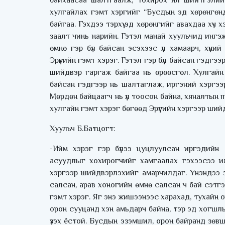
байхаасаа шалтгаалж, тохирох ял шийтгэлийг
хулгайлах гэмт хэргийг “Бусдын эд хөрөнгөнд
байгаа. Гэхдээ тэрхүү эд хөрөнгийг авахдаа хүч
заалт чинь нарийн. Гэтэл манай хуульчид ингэ
өмнө гэр бүл байсан эсэхээс үл хамаарч, хүни
Эрүүгийн гэмт хэрэг. Гэтэл гэр бүл байсан гэдг
шийдвэр гаргаж байгаа нь өрөөсгөл. Хулгайн
байсан гэдгээр нь шалтаглаж, иргэний хэргээр
Мөрдөн байцаагч нь үл тоосон байна, хяналтын пр
хулгайн гэмт хэрэг бөгөөд Эрүүгийн хэргээр ший
Хуульч Б.Батцогт:
-Ийм хэрэг гэр бүлээ цуцлуулсан иргэдийн 
асуудлыг хохирогчийг хамгаалах гэхээсээ илү
хэргээр шийдвэрлэхийг амарчилдаг. Үнэндээ э
салсан, арав хоногийн өмнө салсан ч бай сэтгэ
гэмт хэрэг. Яг энэ жишээнээс харахад, тухайн 
орон сууцанд хэн амьдарч байна, тэр эд хогш
үзэх ёстой. Бусдын эзэмшил, орон байранд зөвш