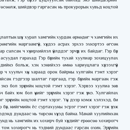
 баталж, гэр бүлээ цуцлуулсан байхад энэ шийдвэрийг
р төсөөлж, шийдвэр гаргасан нь прокурорын хувьд ноцтой
уцлалтын шүүх хурал хамгийн хурдан өрнөдөг ч хамгийн их
нгийн маргаангүй, хүүхдээ асрах эрхээ эхнэртээ өгсөн
 салсан ч хүчирхийлэл үйлддэг эрчүүд их байдаг. Гэр бүл
 асуудал гарахад Гэр бүлийн тухай хуулиар зохицуулах
эдийнэ больж, хэн хэнийхээ өмнө хариуцлага хүлээхгүй
р ч хуульч хүн хараад орон байрны хулгайн гэмт хэрэг
байсан гэдгээр шалтаг гаргаад, гэр бүлийн маргаан гэж
энэ бол эрүүгийн ноцтой гэмт хэрэг. Хэрвээ хуулиа зөв
байх юм бол үүнийг эрүүгийн хэрэг гэж үзнэ. Хулгайлах
 эрүүгийн ноцтой гэмт хэрэг. Үүн дээр нэмж хэлэхэд, би
гэр бүл, нийгмийн ёс суртахууны эсрэг гэмт хэрэг гэж үзэж
эдэнд дундаас нь төрсөн хүүхэд байна. Манай хуулийнхан
нд нь хамгийн их хохирч буй хүүхдийг ерөөсөө хохирогч
н том хохирогч нь тэдний дундаас гарсан охин. Эрүүгийн