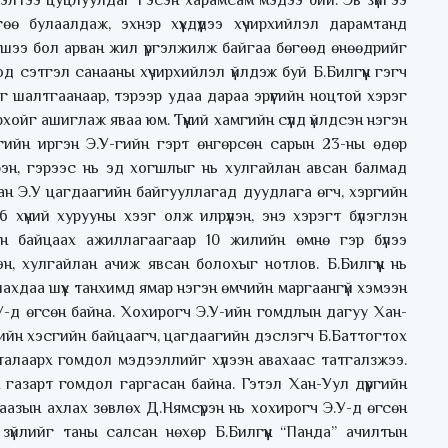
лэлтээ цуцлуулдаг гэсэн харамсам мэдээ бий. Эв зүйгээ
 булаалдаж, эхнэр хүүхдүүдээ хүчирхийлэл дарамтанд
жишээ бол арван жил үргэлжилж байгаа бөгөөд өнөөдрийг
д сэтгэл санааны хүчирхийлэл үйлдэж буй Б.Билгүүн гэгч
г шалтгаанаар, тэрээр удаа дараа эрүүгийн ноцтой хэрэг
хойг ашиглаж яваа юм. Түүний хамгийн сүүлд үйлдсэн нэгэн
ргийн иргэн Э.У-гийн гэрт өнгөрсөн сарын 23-ны өдөр
трэн, гэрээс нь эд хогшлыг нь хулгайлан авсан балмад
ан Э.У цагдаагийн байгууллагад дуудлага өгч, хэргийн
хүний хурууны хээг олж илрүүлэн, энэ хэрэгт бүлэглэн
н байцаах ажиллагаагаар 10 жилийн өмнө гэр бүлээ
эн, хулгайлан ачиж явсан болохыг нотлов. Б.Билгүүн нь
лахдаа шүүх танхимд ямар нэгэн өмчийн маргаангүй хэмээн
У-д өгсөн байна. Хохирогч Э.У-ийн гомдлын дагуу Хан-
тсийн хэсгийн байцаагч, цагдаагийн дэслэгч Б.Баттогтох
 талаарх гомдол мэдээллийг хүлээн авахаас татгалзжээ.
 газарт гомдол гаргасан байна. Гэтэл Хан-Уул дүүргийн
аазын ахлах зөвлөх Д.Нямсүрэн нь хохирогч Э.У-д өгсөн
 зүйлийг таны салсан нөхөр Б.Билгүүн “Панда” ачилтын