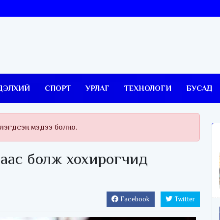
ДЭЛХИЙ
СПОРТ
УРЛАГ
ТЕХНОЛОГИ
БУСАД
тлэгдсэн мэдээ болно.
аас болж хохирогчид
Facebook
Twitter