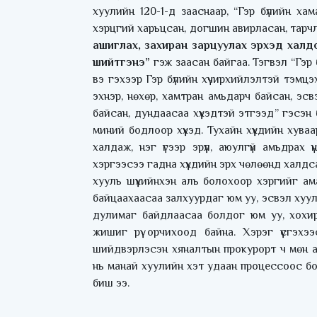
хуулийн 120-1-д зааснаар, “Гэр бүлийн ха
хэрцгий харьцсан, догшин авирласан, тарч
ашиглах, захиран зарцуулах
эрхэд халдс
шийтгэнэ”
гэж заасан байгаа. Тэгвэл “Гэр 
вэ гэхээр Гэр бүлийн хүчирхийлэлтэй тэмцэ
эхнэр, нөхөр, хамтран амьдарч байсан, эсв
байсан, дундаасаа хүүхэдтэй этгээд” гэсэн
миний бодлоор хүүхэд. Тухайн хүүхдийн ху
халдаж, нэг үгээр эрүүл, аюулгүй амьдра
хэргээсээ гадна хүүхдийн эрх чөлөөнд халд
хууль шүүхийнхэн аль болохоор хэргийг а
байцаахаасаа залхуурдаг юм уу, эсвэл хуу
дулимаг байдлаасаа болдог юм уу, хохир
жишиг рүү орчихоод байна. Хэрэг үүсгэх
шийдвэрлэсэн хяналтын прокурорт ч мөн а
нь манай хуулийн хэт удаан процессоос б
биш ээ.