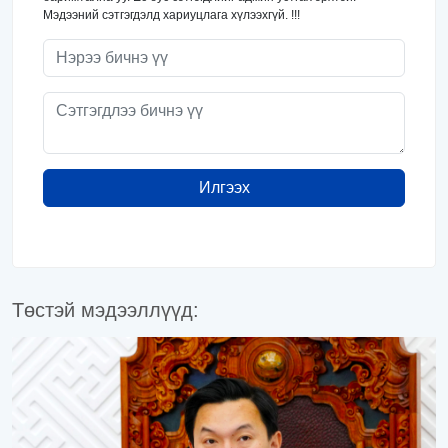
Мэдээний сэтгэгдэлд хариуцлага хүлээхгүй. !!!
Илгээх
Төстэй мэдээллүүд: