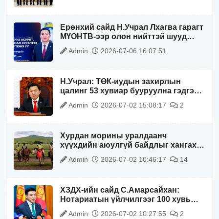
Ерөнхий сайд Н.Учрал Лхагва гарагт
МҮОНТВ-ээр олон нийттэй шууд
ярилцана
Admin
2026-07-06 16:07:51
Н.Учрал: ТӨК-иудын захирлын
цалинг 53 хувиар бууруулна гэдгээ
хатуу, хариуцлагатайгаар хэлье
Admin
2026-07-02 15:08:17
2
Хурдан морины уралдаанч
хүүхдийн аюулгүй байдлыг хангах
чиглэлээр ажиллаж байна
Admin
2026-07-02 10:46:17
14
ХЗДХ-ийн сайд С.Амарсайхан:
Нотариатын үйлчилгээг 100 хувь
цахимжуулна
Admin
2026-07-02 10:27:55
2