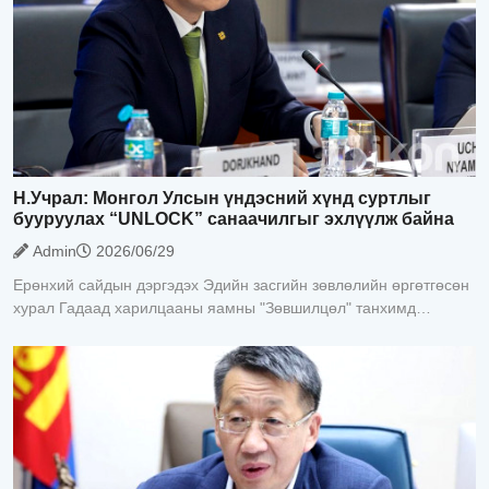
Н.Учрал: Монгол Улсын үндэсний хүнд суртлыг
бууруулах “UNLOCK” санаачилгыг эхлүүлж байна
Admin
2026/06/29
Ерөнхий сайдын дэргэдэх Эдийн засгийн зөвлөлийн өргөтгөсөн
хурал Гадаад харилцааны яамны "Зөвшилцөл" танхимд
өнөөдөр /2026.06.29/ боллоо. Хуралдаанд 100 гаруй гадаадын
хөрөнгө