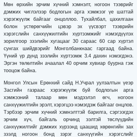
Мөн өрхийн эрчим хүчний хэмнэлт, ногоон тээврийг
дэмжих чиглэлээр бодлогын арга хэмжээг үе шаттай
хэрэгжүүлж байгааг онцоллоо. Тухайлбал, цахилгаан
болон устөрөгчийн цэвэр эх үүсвэрт тээврийн
хэрэгслийн санхүүжилтийн хүртээмжийг нэмэгдүүлэх
зорилгоор зээлийн хугацааг 30 сараас 60 сар хүртэл
сунгах шийдвэрийг Монголбанкнаас гаргаад байна.
Үүний үр дүнд зээлийн хүртээмж 3.4 дахин нэмэгдэнэ.
Эргэн төлөлтийн ачаалал 40 орчим хувиар буурна гэж
тооцож байна.
Монгол Улсын Ерөнхий сайд Н.Учрал уулзалтын үеэр
Засгийн газраас хэрэгжүүлж буй бодлогын арга
хэмжээний талаар мөн мэдээлэл өгч, ногоон
санхүүжилтийн эрэлт, хэрэгцээ нэмэгдэж байгааг онцлов.
Тэрбээр эрчим хүчний хэмнэлттэй барилга, сэргээгдэх
эрчим хүч, байгаль орчинд ээлтэй төслүүдийн
санхүүжилтийг дэмжих хүрээнд цаашид хөрөнгийн зах
зээлд ногоон бонд зэрэг санхүүгийн хэрэгслийг