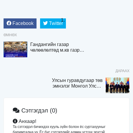
Facebook
Twitter
ӨМНӨХ
Гандангийн газар
чөлөөлөлтөд м.кв газрыг
1.2 сая төгрөгөөр
үнэлжээ
ДАРААХ
Улсын гуравдугаар төв
эмнэлэг Монгол Улсын
Төрийн соёрхлыг 4 дэх
удаагаа хүртлээ
Сэтгэгдэл
(0)
Анхаар!
Та сэтгэгдэл бичихдээ хууль зүйн болон ёс суртахууныг
баримтална уу. Ёс бус сэтгэгдлийг админ устгах эрхтэй.