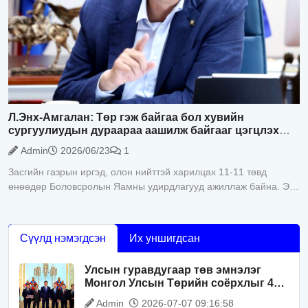
Л.Энх-Амгалан: Төр гэж байгаа бол хувийн
сургуулиудын дураараа аашилж байгааг цэгцлэх
ёстой
Admin
2026/06/23
1
Засгийн газрын иргэд, олон нийттэй харилцах 11-11 төвд
өнөөдөр Боловсролын Яамны удирдлагууд ажиллаж байна. Энэ
үеэр хувийн сургуулиудын ёс зүйн асуудал хөндөгдлөө.
Тодруулбал эцэг эхчүүд
Сүүлд нэмэгдсэн
Их уншигдсан
Улсын гуравдугаар төв эмнэлэг
Монгол Улсын Төрийн соёрхлыг 4
дэх удаагаа хүртлээ
Admin
2026-07-07 09:16:58