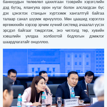
банкнуудын төлөөлөл цахилгаан тээврийн хэрэгслийн
дэд бүтэц, ялангуяа орон нутаг болон алслагдсан бүс
дэх цэнэглэх станцын хүртээмж хангалтгүй байгаа
талаар санал шүүмж өрнүүллээ. Мөн цаашид хэрэглээ
өргөжихийн хэрээр эрчим хүчний системд ачаалал үүсэх
эрсдэл байгааг тэмдэглэж, энэ чиглэлд төр, хувийн
хэвшлийн уялдаа холбоотой бодлогын дэмжлэг
шаардлагатайг онцоллоо.