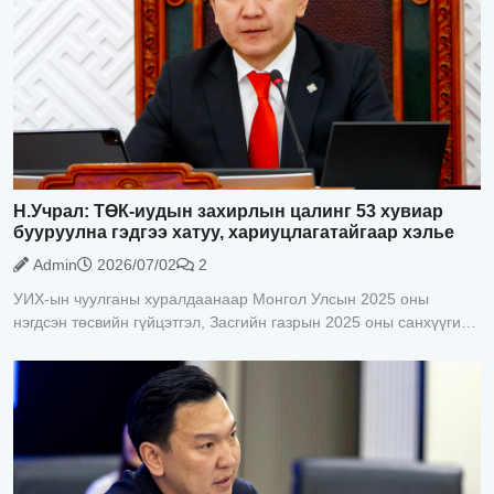
Н.Учрал: ТӨК-иудын захирлын цалинг 53 хувиар
бууруулна гэдгээ хатуу, хариуцлагатайгаар хэлье
Admin
2026/07/02
2
УИХ-ын чуулганы хуралдаанаар Монгол Улсын 2025 оны
нэгдсэн төсвийн гүйцэтгэл, Засгийн газрын 2025 оны санхүүгийн
нэгтгэсэн тайлан болон “Монгол Улсын 2025 оны төсвийн
гүйцэтгэл батлах