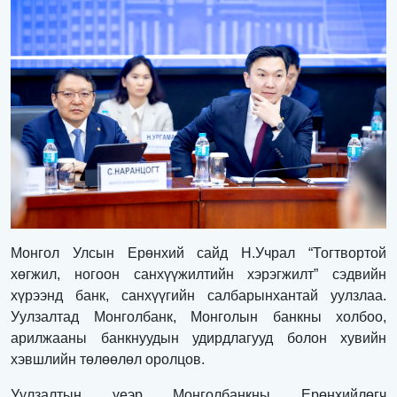
Монгол Улсын Ерөнхий сайд Н.Учрал “Тогтвортой
хөгжил, ногоон санхүүжилтийн хэрэгжилт” сэдвийн
хүрээнд банк, санхүүгийн салбарынхантай уулзлаа.
Уулзалтад Монголбанк, Монголын банкны холбоо,
арилжааны банкнуудын удирдлагууд болон хувийн
хэвшлийн төлөөлөл оролцов.
Уулзалтын үеэр Монголбанкны Ерөнхийлөгч