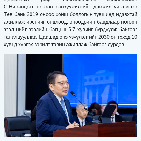
С.Наранцогт ногоон санхүүжилтийг дэмжих чиглэлээр
Төв банк 2019 оноос хойш бодлогын түвшинд идэвхтэй
ажиллаж ирснийг онцлоод, өнөөдрийн байдлаар ногоон
зээл нийт зээлийн багцын 5.7 хувийг бүрдүүлж байгааг
танилцууллаа. Цаашид энэ үзүүлэлтийг 2030 он гэхэд 10
хувьд хүргэх зорилт тавин ажиллаж байгааг дурдав.