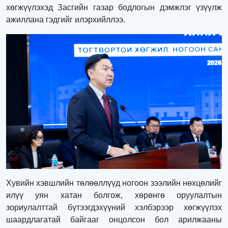
хөгжүүлэхэд Засгийн газар бодлогын дэмжлэг үзүүлж
ажиллана гэдгийг илэрхийллээ.
Хувийн хэвшлийн төлөөллүүд ногоон зээлийн нөхцөлийг
илүү уян хатан болгож, хөрөнгө оруулалтын
зориулалттай бүтээгдэхүүний хэлбэрээр хөгжүүлэх
шаардлагатай байгааг онцолсон бол арилжааны