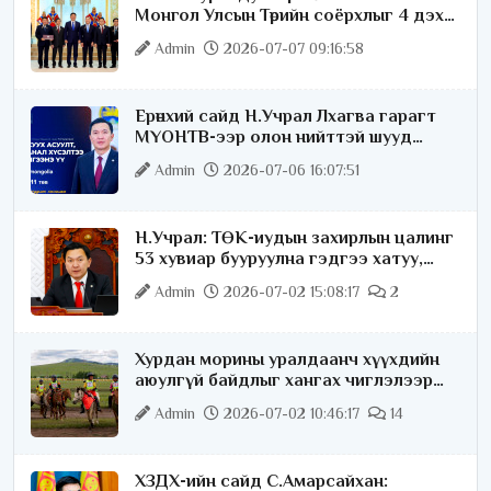
Монгол Улсын Төрийн соёрхлыг 4 дэх
удаагаа хүртлээ
Admin
2026-07-07 09:16:58
Ерөнхий сайд Н.Учрал Лхагва гарагт
МҮОНТВ-ээр олон нийттэй шууд
ярилцана
Admin
2026-07-06 16:07:51
Н.Учрал: ТӨК-иудын захирлын цалинг
53 хувиар бууруулна гэдгээ хатуу,
хариуцлагатайгаар хэлье
Admin
2026-07-02 15:08:17
2
Хурдан морины уралдаанч хүүхдийн
аюулгүй байдлыг хангах чиглэлээр
ажиллаж байна
Admin
2026-07-02 10:46:17
14
ХЗДХ-ийн сайд С.Амарсайхан: