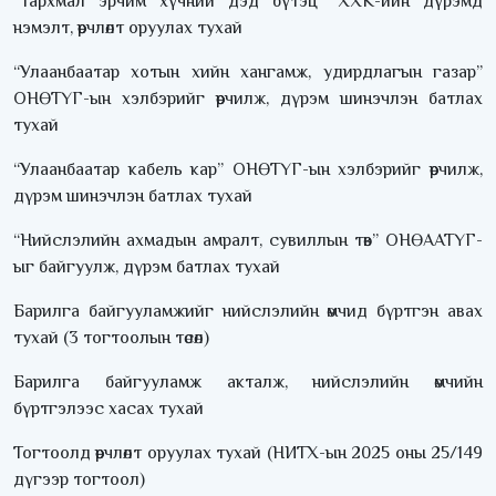
“Тархмал эрчим хүчний дэд бүтэц” ХХК-ийн дүрэмд
нэмэлт, өөрчлөлт оруулах тухай
“Улаанбаатар хотын хийн хангамж, удирдлагын газар”
ОНӨТҮГ-ын хэлбэрийг өөрчилж, дүрэм шинэчлэн батлах
тухай
“Улаанбаатар кабель кар” ОНӨТҮГ-ын хэлбэрийг өөрчилж,
дүрэм шинэчлэн батлах тухай
“Нийслэлийн ахмадын амралт, сувиллын төв” ОНӨААТҮГ-
ыг байгуулж, дүрэм батлах тухай
Барилга байгууламжийг нийслэлийн өмчид бүртгэн авах
тухай (3 тогтоолын төсөл)
Барилга байгууламж акталж, нийслэлийн өмчийн
бүртгэлээс хасах тухай
Тогтоолд өөрчлөлт оруулах тухай (НИТХ-ын 2025 оны 25/149
дүгээр тогтоол)