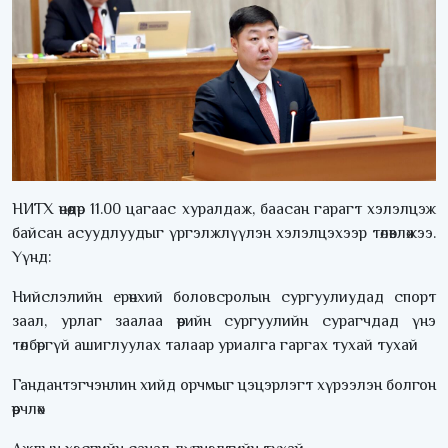
НИТХ өнөөдөр 11.00 цагаас хуралдаж, баасан гарагт хэлэлцэж
байсан асуудлуудыг үргэлжлүүлэн хэлэлцэхээр төлөвлөжээ.
Үүнд:
Нийслэлийн ерөнхий боловсролын сургуулиудад спорт
заал, урлаг заалаа өөрийн сургуулийн сурагчдад үнэ
төлбөргүй ашиглуулах талаар уриалга гаргах тухай тухай
Гандантэгчэнлин хийд орчмыг цэцэрлэгт хүрээлэн болгон
өөрчлөх