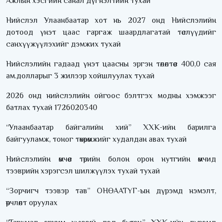
Ажлын хэсгийн санал дүгнэлтийн тухай
Нийслэл Улаанбаатар хот нь 2027 онд Нийслэлийн
дотоод үнэт цаас гаргаж шаардлагатай төслүүдийг
санхүүжүүлэхийг дэмжих тухай
Нийслэлийн гадаад үнэт цаасны эргэн төлөлтөөс 400,0 сая
ам.долларыг 3 жилээр хойшлуулах тухай
2026 онд нийслэлийн ойгоос бэлтгэх модны хэмжээг
батлах тухай
1726020340
“Улаанбаатар байгалийн хий” ХХК-ийн барилга
байгууламж, тоног төхөөрөмжийг худалдан авах тухай
Нийслэлийн өмчөөс төрийн болон орон нутгийн өмчид
тээврийн хэрэгсэл шилжүүлэх тухай тухай
“Зорчигч тээвэр тав” ОНӨААТҮГ-ын дүрэмд нэмэлт,
өөрчлөлт оруулах