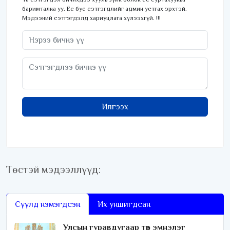
баримтална уу. Ёс бус сэтгэгдлийг админ устгах эрхтэй.
Мэдээний сэтгэгдэлд хариуцлага хүлээхгүй. !!!
Илгээх
Төстэй мэдээллүүд:
Сүүлд нэмэгдсэн
Их уншигдсан
Улсын гуравдугаар төв эмнэлэг