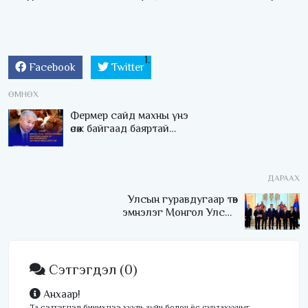
Facebook
Twitter
ӨМНӨХ
Фермер сайд махны үнэ
өсөж байгаад баяртай
байна
ДАРААХ
Улсын гуравдугаар төв
эмнэлэг Монгол Улсын
Төрийн соёрхлыг 4 дэх
удаагаа хүртлээ
Сэтгэгдэл
(0)
Анхаар!
Та сэтгэгдэл бичихдээ хууль зүйн болон ёс суртахууныг