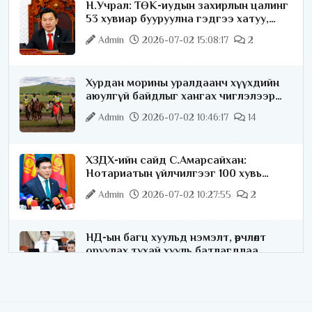
Н.Учрал: ТӨК-иудын захирлын цалинг
53 хувиар бууруулна гэдгээ хатуу,
хариуцлагатайгаар хэлье
Admin
2026-07-02 15:08:17
2
Хурдан морины уралдаанч хүүхдийн
аюулгүй байдлыг хангах чиглэлээр
ажиллаж байна
Admin
2026-07-02 10:46:17
14
ХЗДХ-ийн сайд С.Амарсайхан:
Нотариатын үйлчилгээг 100 хувь
цахимжуулна
Admin
2026-07-02 10:27:55
2
НД-ын багц хуульд нэмэлт, өөрчлөлт
оруулах тухай хууль батлагдлаа
Admin
2026-07-02 10:21:16