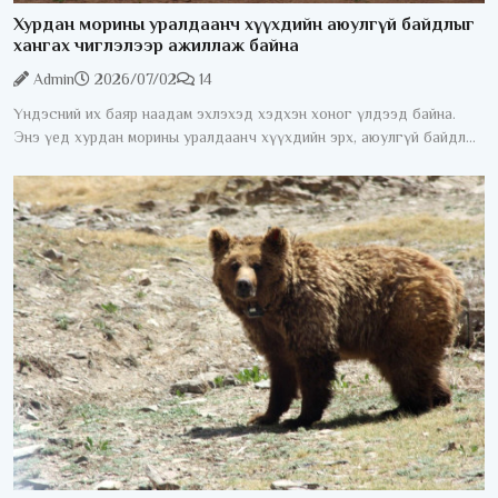
Хурдан морины уралдаанч хүүхдийн аюулгүй байдлыг
хангах чиглэлээр ажиллаж байна
Admin
2026/07/02
14
Үндэсний их баяр наадам эхлэхэд хэдхэн хоног үлдээд байна.
Энэ үед хурдан морины уралдаанч хүүхдийн эрх, аюулгүй байдлыг
хангах асуудал жил бүрийн анхаарлын төвд байдаг. Хурдан
морины