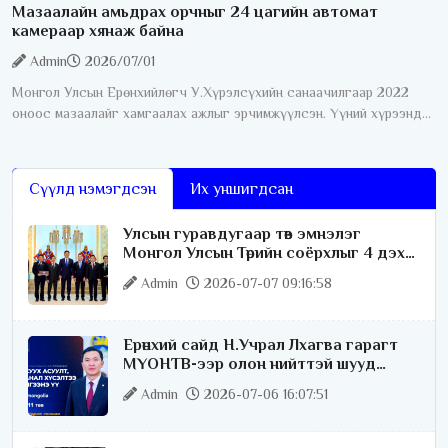
Мазаалайн амьдрах орчныг 24 цагийн автомат
камераар хянаж байна
Admin
2026/07/01
Монгол Улсын Ерөнхийлөгч У.Хүрэлсүхийн санаачилгаар 2022
оноос мазаалайг хамгаалах ажлыг эрчимжүүлсэн. Үүний хүрээнд
өнгөрсөн дөрвөн жилийн хугацаанд хамгааллын олон талт ажил
хэрэгжүүлсний нэг
Сүүлд нэмэгдсэн
Их уншигдсан
Улсын гуравдугаар төв эмнэлэг
Монгол Улсын Төрийн соёрхлыг 4 дэх
удаагаа хүртлээ
Admin
2026-07-07 09:16:58
Ерөнхий сайд Н.Учрал Лхагва гарагт
МҮОНТВ-ээр олон нийттэй шууд
ярилцана
Admin
2026-07-06 16:07:51