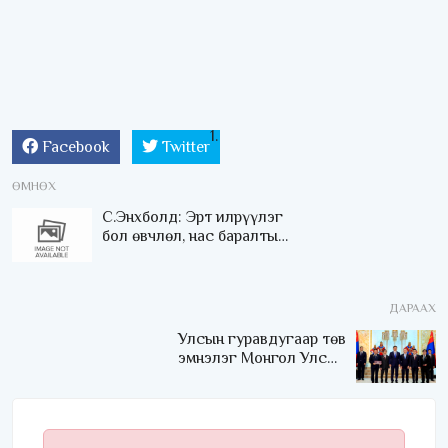
Facebook
Twitter
ӨМНӨХ
С.Энхболд: Эрт илрүүлэг
бол өвчлөл, нас баралтыг
бууруулах Засгийн
газрын мөрийн
хөтөлбөрийн нэг том
ДАРААХ
ажил
Улсын гуравдугаар төв
эмнэлэг Монгол Улсын
Төрийн соёрхлыг 4 дэх
удаагаа хүртлээ