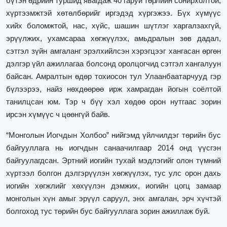
бүтэн өдрийн туршид явагдаж 40 гаруй төрлийн сонирхолтой,
хүртээмжтэй хөтөлбөрийг иргэдэд хүргэжээ. Бүх хүмүүс
хийх боломжтой, нас, хүйс, шашин шүтлэг харгалзахгүй,
эрүүлжих, ухамсараа хөгжүүлэх, амьдралын зөв дадал,
сэтгэл зүйн амгаланг эрэлхийлсэн хэрэгцээг хангасан өргөн
дэлгэр үйл ажиллагаа болсонд оролцогчид сэтгэл хангалуун
байсан. Амралтын өдөр тохиосон тул Улаанбаатарчууд гэр
бүлээрээ, найз нөхдөөрөө ирж хамрагдан йогын соёлтой
танилцсан юм. Тэр ч бүү хэл хөдөө орон нутгаас зорин
ирсэн хүмүүс ч цөөнгүй байв.
“Монголын Иогчдын Холбоо” нийгэмд үйлчилдэг төрийн бус
байгууллага нь иогчдын санаачилгаар 2014 онд үүсгэн
байгуулагдсан. Эртний иогийн тухай мэдлэгийг олон түмний
хүртээл болгон
дэлгэрүүлэн хөгжүүлэх, тус улс орон дахь
иогийн хөгжлийг
хөхүүлэн дэмжих, иогийн цогц замаар
монголын хүн амыг эрүүл
саруул, энх амгалан, эрч хүчтэй
болгоход тус төрийн бус байгууллага зорин ажиллаж буй.