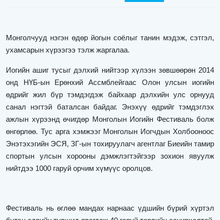
Монголчууд нэгэн өдөр йогын соёлыг танин мэдэж, сэтгэл,
ухамсарын хүрээгээ тэлж жаргалаа.
Иогийн ашиг тусыг дэлхий нийтээр хүлээн зөвшөөрөн 2014
онд НҮБ-ын Ерөнхий Ассмблейгаас Олон улсын иогийн
өдрийг жил бүр тэмдэгдэж байхаар дэлхийн улс орнууд
санал нэгтэй баталсан байдаг. Энэхүү өдрийг тэмдэглэх
ажлын хүрээнд өчигдөр Монголын Иогийн Фестиваль болж
өнгөрлөө. Тус арга хэмжээг Монголын Иогчдын Холбооноос
Энэтэхэгийн ЭСЯ, ЗГ-ын тохируулагч агентлаг Биеийн тамир
спортын улсын хорооны дэмжлэгтэйгээр зохион явуулж
нийтдээ 1000 гаруй орчим хүмүүс оролцов.
Фестиваль нь өглөө мандах нарнаас үдшийн бүрий хүртэл