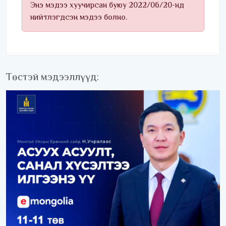
Энэ мэдээ хуучирсан буюу 2022/06/20-нд
нийтлэгдсэн мэдээ болно.
Төстэй мэдээллүүд: