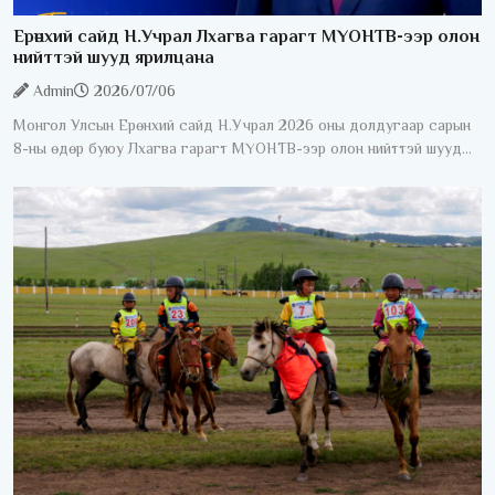
Ерөнхий сайд Н.Учрал Лхагва гарагт МҮОНТВ-ээр олон
нийттэй шууд ярилцана
Admin
2026/07/06
Монгол Улсын Ерөнхий сайд Н.Учрал 2026 оны долдугаар сарын
8-ны өдөр буюу Лхагва гарагт МҮОНТВ-ээр олон нийттэй шууд
ярилцана. "Ерөнхий сайдаас асууя" шууд ярилцлага 20:40-23:00