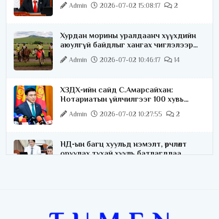
Admin
2026-07-02 15:08:17
2
Хурдан морины уралдаанч хүүхдийн
аюулгүй байдлыг хангах чиглэлээр
ажиллаж байна
Admin
2026-07-02 10:46:17
14
ХЗДХ-ийн сайд С.Амарсайхан:
Нотариатын үйлчилгээг 100 хувь
цахимжуулна
Admin
2026-07-02 10:27:55
2
НД-ын багц хуульд нэмэлт, өөрчлөлт
оруулах тухай хууль батлагдлаа
Admin
2026-07-02 10:21:16
“Playtime” хөгжмийн наадмын үеэр
цагдаагийн байгууллагаас 24 цагаар
хяналт тавина