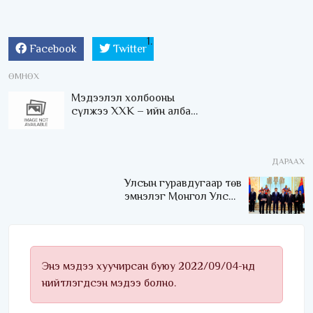
Facebook
Twitter
ӨМНӨХ
Мэдээлэл холбооны
сүлжээ ХХК – ийн албан
хаагчидтай уулзаж,
санал солилцлоо
ДАРААХ
Улсын гуравдугаар төв
эмнэлэг Монгол Улсын
Төрийн соёрхлыг 4 дэх
удаагаа хүртлээ
Энэ мэдээ хуучирсан буюу 2022/09/04-нд
нийтлэгдсэн мэдээ болно.