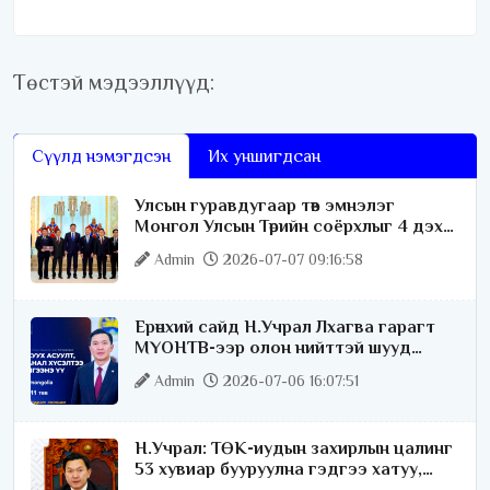
Төстэй мэдээллүүд:
Сүүлд нэмэгдсэн
Их уншигдсан
Улсын гуравдугаар төв эмнэлэг
Монгол Улсын Төрийн соёрхлыг 4 дэх
удаагаа хүртлээ
Admin
2026-07-07 09:16:58
Ерөнхий сайд Н.Учрал Лхагва гарагт
МҮОНТВ-ээр олон нийттэй шууд
ярилцана
Admin
2026-07-06 16:07:51
Н.Учрал: ТӨК-иудын захирлын цалинг
53 хувиар бууруулна гэдгээ хатуу,
хариуцлагатайгаар хэлье