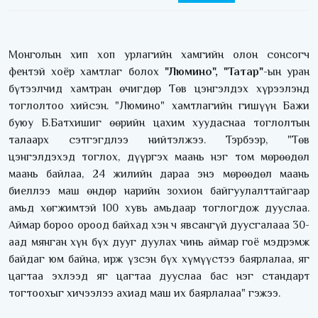
Монголын хип хоп урлагийн хамгийн олон сонсогч
фентэй хоёр хамтлаг болох
"Люмино", "Татар"
-ын уран
бүтээлчид хамтран өчигдөр Төв цэнгэлдэх хүрээлэнд
тоглолтоо хийсэн. "Люмино" хамтлагийн гишүүн Бажи
буюу Б.Батхишиг өөрийн цахим хуудаснаа тоглолтын
талаарх сэтгэгдлээ нийтэлжээ. Тэрбээр, "Төв
цэнгэлдэхэд тоглох, дүүргэх маань нэг том мөрөөдөл
маань байлаа, 24 жилийн дараа энэ мөрөөдөл маань
биеллээ маш өндөр нарийн зохион байгуулалттайгаар
амьд хөгжимтэй 100 хувь амьдаар тоглогдож дууслаа.
Аймар бороо ороод байхад хэн ч явсангүй дуусгалааа 30-
аад мянган хүн бүх дууг дуулах чинь аймар гоё мэдрэмж
байдаг юм байна, ирж үзсэн бүх хүмүүстээ баярлалаа, яг
цагтаа эхлээд яг цагтаа дууслаа бас нэг стандарт
тогтоохыг хичээлээ ахиад маш их баярлалаа" гэжээ.