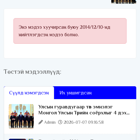
Төрийн соёрхлыг 4 дэх
удаагаа хүртлээ
Энэ мэдээ хуучирсан буюу 2014/12/10-нд
нийтлэгдсэн мэдээ болно.
Төстэй мэдээллүүд:
Сүүлд нэмэгдсэн
Их уншигдсан
Улсын гуравдугаар төв эмнэлэг
Монгол Улсын Төрийн соёрхлыг 4 дэх
удаагаа хүртлээ
Admin
2026-07-07 09:16:58