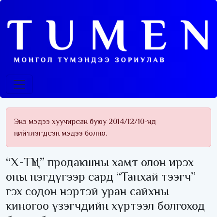
Энэ мэдээ хуучирсан буюу 2014/12/10-нд
нийтлэгдсэн мэдээ болно.
“Х-ТҮЦ” продакшны хамт олон ирэх
оны нэгдүгээр сард “Танхай тээгч”
гэх содон нэртэй уран сайхны
киногоо үзэгчдийн хүртээл болгоход