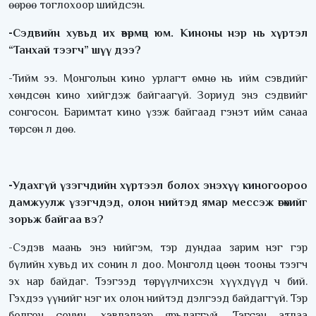
өөрөө тоглохоор шийдсэн.
-Сэдвийн хувьд их өвөрмөц юм. Киноны нэр нь хүртэл
“Танхай тээгч” шүү дээ?
-Тийм ээ. Монголын кино урлагт өмнө нь ийм сэвдийг
хөндсөн кино хийгдэж байгаагүй. Зориуд энэ сэдвийг
сонгосон. Баримтат кино үзэж байгаад гэнэт ийм санаа
төрсөн л дөө.
-Удахгүй үзэгчдийн хүртээл болох энэхүү киногоороо
дамжуулж үзэгчдэд, олон нийтэд ямар мессэж өгөхийг
зорьж байгаа вэ?
-Сэдэв маань энэ нийгэм, тэр дундаа зарим нэг гэр
бүлийн хувьд их сонин л доо. Монголд цөөн тооны тээгч
эх нар байдаг. Тээгээд төрүүлчихсэн хүүхдүүд ч бий.
Гэхдээ үүнийг нэг их олон нийтэд дэлгээд байдаггүй. Тэр
болгон сонин, хэвлэлээр ярьдаггүй. Тэгсэн атлаа