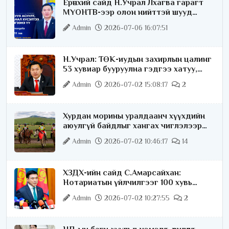
Ерөнхий сайд Н.Учрал Лхагва гарагт
МҮОНТВ-ээр олон нийттэй шууд
ярилцана
Admin
2026-07-06 16:07:51
Н.Учрал: ТӨК-иудын захирлын цалинг
53 хувиар бууруулна гэдгээ хатуу,
хариуцлагатайгаар хэлье
Admin
2026-07-02 15:08:17
2
Хурдан морины уралдаанч хүүхдийн
аюулгүй байдлыг хангах чиглэлээр
ажиллаж байна
Admin
2026-07-02 10:46:17
14
ХЗДХ-ийн сайд С.Амарсайхан:
Нотариатын үйлчилгээг 100 хувь
цахимжуулна
Admin
2026-07-02 10:27:55
2