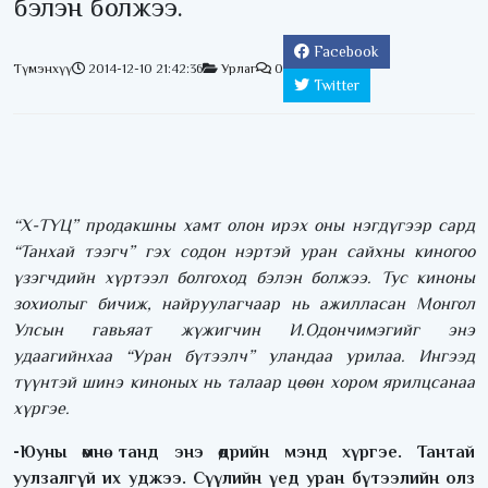
бэлэн болжээ.
Facebook
Түмэнхүү
2014-12-10 21:42:36
Урлаг
0
Twitter
“Х-ТҮЦ” продакшны хамт олон ирэх оны нэгдүгээр сард
“Танхай тээгч” гэх содон нэртэй уран сайхны киногоо
үзэгчдийн хүртээл болгоход бэлэн болжээ. Тус киноны
зохиолыг бичиж, найруулагчаар нь ажилласан Монгол
Улсын гавьяат жүжигчин И.Одончимэгийг энэ
удаагийнхаа “Уран бүтээлч” уландаа урилаа. Ингээд
түүнтэй шинэ киноных нь талаар цөөн хором ярилцсанаа
хүргэе.
-Юуны өмнө танд энэ өдрийн мэнд хүргэе. Тантай
уулзалгүй их уджээ. Сүүлийн үед уран бүтээлийн олз