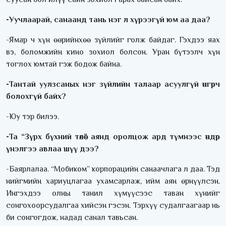
-Уучлаарай, санаанд тань нэг л хүрээгүй юм аа даа?
-Ямар ч хүн өөрийнхөө зүйлийг голж байдаг. Гэхдээ яах
вэ, боломжийн кино зохиол болсон. Уран бүтээлч хүн
тоглох юмтай гэж бодож байна.
-Тантай уулзсаных нэг зүйлийн талаар асуулгүй өнгөрч
болохгүй байх?
-Юу тэр билээ.
-Та “Зүрх бүхний төлөө” аянд оролцож ард түмнээс өндөр
үнэлгээ авлаа шүү дээ?
-Баярлалаа. “Мобиком” корпорацийн санаачлага л даа. Тэд
нийгмийн хариуцлагаа ухамсарлаж, ийм аян өрнүүлсэн.
Ингэхдээ олны танил хүмүүсээс таван хүнийг
сонгохоорсудалгаа хийсэн гэсэн. Тэрхүү судалгаагаар нь
би сонгогдож, надад санал тавьсан.