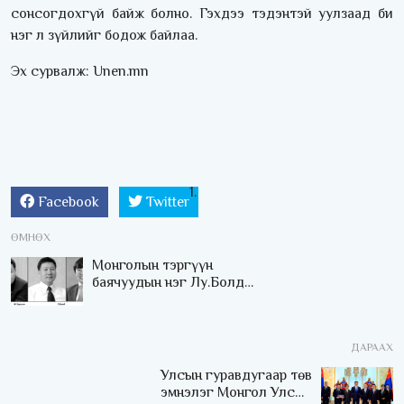
сонсогдохгүй байж болно. Гэхдээ тэдэнтэй уулзаад би
нэг л зүйлийг бодож байлаа.
Эх сурвалж: Unen.mn
Facebook
Twitter
ӨМНӨХ
Монголын тэргүүн
баячуудын нэг Лу.Болд
банкаа алдаад зогсохгүй,
Бодь гэдэг нэрээ ч
алджээ
ДАРААХ
Улсын гуравдугаар төв
эмнэлэг Монгол Улсын