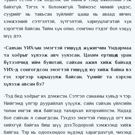
байхгүй. Тэгэх ч боломжгүй. Тиймээс миний үндэс,
суурийг нь тавьсан зүйлийг цааш нь аваад явчих
хэмжээний сэтгэлтэй, зүтгэлтэй, хариуцлагатай хүн
хэрэгтэй байсан. Тийм хүн олно, сонгоно гэдэг бол хэцүү
шүү дээ.
-Саяхан УИХ-ын эмэгтэй гишүүд жүжигчин Ундармаа
та хоёрыг хүлээж авч уулзсан. Цахим ертөнцөд уран
бүтээлчид ийм буянтай, сайхан ажил хийж байхад
УИХ-д сонгогдсон эмэгтэй гишүүд юу хийж байна вэ
гэх зэргээр харьцуулж байсан. Үүнийг та хэрхэн
хүлээж авсан бэ?
-Тэд бид хоёрыг их дэмжсэн. Сэтгэл санааны хувьд ч тэр.
Нийгэмд үлгэр дуурайлал үзүүлж, сайн сайхан үйлсийн
төлөө ингэж явж байгаад талархал илэрхийлсэн. Надад
бол сайхан л санагдсан. Гэхдээ эмэгтэй гишүүд огт юм
хийхгүй байгаа биш шүү дээ.Тодорхой хэмжээнд хийж
байгаа. Тэр нь одоохондоо нүдэнд харагдахгүй, чихэнд