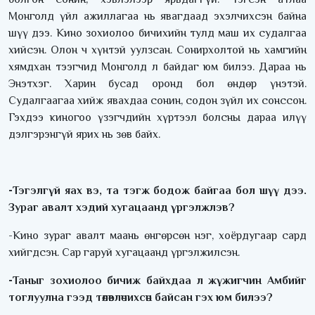
Монголд үйл ажиллагаа нь явагдаад эхэлчихсэн байна
шүү дээ. Кино зохиолоо бичихийн тулд маш их судалгаа
хийсэн. Олон ч хүнтэй уулзсан. Сонирхолтой нь хамгийн
хямдхан тээгчид Монголд л байдаг юм билээ. Дараа нь
Энэтхэг. Харин бусад оронд бол өндөр үнэтэй.
Судалгаагаа хийж явахдаа сонин, содон зүйл их сонссон.
Гэхдээ киногоо үзэгчдийн хүртээл болсны дараа илүү
дэлгэрэнгүй ярих нь зөв байх.
-Тэгэлгүй яах вэ, та тэгж бодож байгаа бол шүү дээ.
Зураг авалт хэдий хугацаанд үргэлжлэв?
-Кино зураг авалт маань өнгөрсөн нэг, хоёрдугаар сард
хийгдсэн. Сар гаруй хугацаанд үргэлжилсэн.
-Таныг зохиолоо бичиж байхдаа л жүжигчин Амбийг
тоглуулна гээд төлөвлөчихсөн байсан гэх юм билээ?