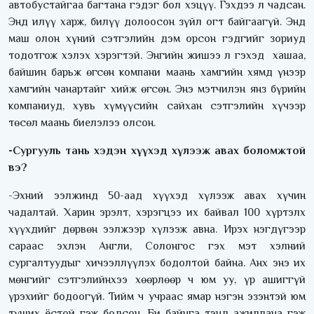
автобустайгаа багтана гэдэг бол хэцүү. Гэхдээ л чадсан.
Энд илүү харж, билүү долоосон зүйл огт байгаагүй. Энд
маш олон хүний сэтгэлийн дэм орсон гэдгийг зориуд
тодотгож хэлэх хэрэгтэй. Энгийн жишээ л гэхэд хашаа,
байшин барьж өгсөн компани маань хамгийн хямд үнээр
хамгийн чанартайг хийж өгсөн. Энэ мэтчилэн янз бүрийн
компаниуд, хувь хүмүүсийн сайхан сэтгэлийн хүчээр
төсөл маань биелэлээ олсон.
-Сургууль тань хэдэн хүүхэд хүлээж авах боломжтой
вэ?
-Эхний ээлжинд 50-аад хүүхэд хүлээж авах хүчин
чадалтай. Харин эрэлт, хэрэгцээ их байвал 100 хүртэлх
хүүхдийг дөрвөн ээлжээр хүлээж авна. Ирэх нэгдүгээр
сараас эхлэн Англи, Солонгос гэх мэт хэлний
сургалтуудыг хичээллүүлэх бодолтой байна. Анх энэ их
мөнгийг сэтгэлийнхээ хөөрлөөр ч юм уу, үр ашиггүй
үрэхийг бодоогүй. Тийм ч учраас ямар нэгэн эзэнтэй юм
түших ёстой гэж бодсон. Би байнга тэнд ажиллана гэж