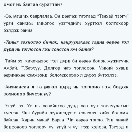
омог их байгаа сурагтай?
-Өө, маш их баярлалаа. Он дөнгөж гаргаад “Танхай тээгч”
уран сайхны киногоо үзэгчдийн хүртээл болгохоор
бэлдэж байна.
-Таныг зохиолоо бичиж, найруулахаас гадна өөрөө гол
дүрд нь тоглосон гэж сонссон юм байна?
-Тийм ээ, киноныхоо гол дүрд би өөрөө болон жүжигчин
Амбий, Т.Бархүү, Долгор нар тоглосон. Миний хувьд
өөрийнхөө хэмжээнд, боломжоороо л дүрээ бүтээлээ.
-Анхнаасаа л та өөрөө гол дүрд нь тоглоно гэж бодож
зохиолоо бичсэн үү?
-Үгүй ээ. Уг нь өөрийнхөө дүрд өөр хүн тоглуулахыг
хүссэн. Янз бүрийн жүжигчдээс сонголт хийх боломж
байсан. Харин манай Бараа “Чи өөрөө тогло. Тэд чиний
бодсоноор тоглооч уу, үгүй ч үү” гэж хэлсэн. Тэгээд л