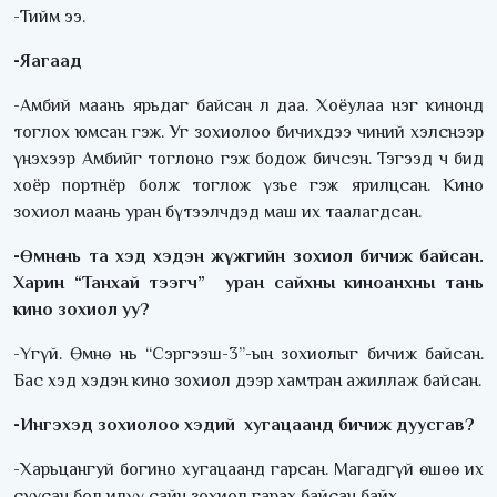
-Тийм ээ.
-Яагаад
-Амбий маань ярьдаг байсан л даа. Хоёулаа нэг кинонд
тоглох юмсан гэж. Уг зохиолоо бичихдээ чиний хэлснээр
үнэхээр Амбийг тоглоно гэж бодож бичсэн. Тэгээд ч бид
хоёр портнёр болж тоглож үзье гэж ярилцсан. Кино
зохиол маань уран бүтээлчдэд маш их таалагдсан.
-Өмнө нь та хэд хэдэн жүжгийн зохиол бичиж байсан.
Харин “Танхай тээгч” уран сайхны киноанхны тань
кино зохиол уу?
-Үгүй. Өмнө нь “Сэргээш-3”-ын зохиолыг бичиж байсан.
Бас хэд хэдэн кино зохиол дээр хамтран ажиллаж байсан.
-Ингэхэд зохиолоо хэдий хугацаанд бичиж дуусгав?
-Харьцангуй богино хугацаанд гарсан. Магадгүй өшөө их
суусан бол илүү сайн зохиол гарах байсан байх.