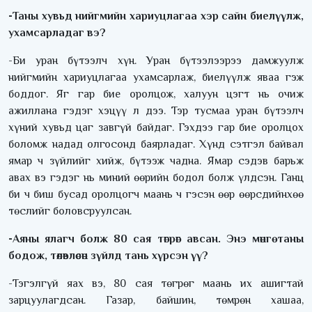
-Таны хувьд нийгмийн хариуцлагаа хэр сайн биелүүлж,
ухамсарладаг вэ?
-Би уран бүтээлч хүн. Уран бүтээлээрээ дамжуулж
нийгмийн хариуцлагаа ухамсарлаж, биелүүлж яваа гэж
боддог. Яг гар бие оролцож, халуун цэгт нь очиж
ажиллана гэдэг хэцүү л дээ. Тэр тусмаа уран бүтээлч
хүний хувьд цаг завгүй байдаг. Гэхдээ гар бие оролцох
боломж надад олгосонд баярладаг. Хүнд сэтгэл байвал
ямар ч зүйлийг хийж, бүтээж чадна. Ямар сэдэв барьж
авах вэ гэдэг нь миний өөрийн бодол болж үлдсэн. Ганц
би ч биш бусад оролцогч маань ч гэсэн өөр өөрсдийнхөө
төслийг боловсруулсан.
-Аяны ялагч болж 80 сая төгрөг авсан. Энэ мөнгө таны
бодож, төлөвлөсөн зүйлд тань хүрсэн үү?
-Тэгэлгүй яах вэ, 80 сая төгрөг маань их ашигтай
зарцуулагдсан. Газар, байшин, төмрөн хашаа,