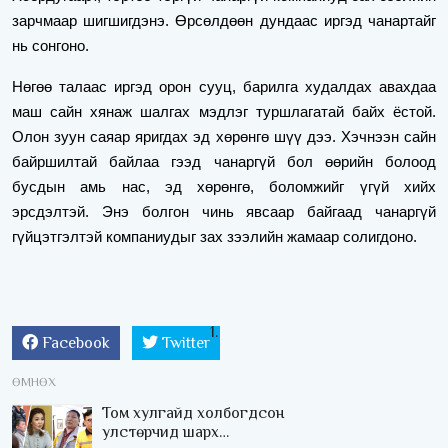
зарчмаар шигшигдэнэ. Өрсөлдөөн дундаас иргэд чанартайг
нь сонгоно.
Нөгөө талаас иргэд орон сууц, барилга худалдах авахдаа
маш сайн хянаж шалгах мэдлэг туршлагатай байх ёстой.
Олон зуун саяар яригдах эд хөрөнгө шүү дээ. Хэчнээн сайн
байршилтай байлаа гээд чанаргүй бол өөрийн болоод
бусдын амь нас, эд хөрөнгө, боломжийг үгүй хийх
эрсдэлтэй. Энэ болгон чинь явсаар байгаад чанаргүй
гүйцэтгэлтэй компаниудыг зах зээлийн жамаар солигдоно.
Facebook
Twitter
ӨМНӨХ
Том хулгайд холбогдсон
улстөрчид шарх