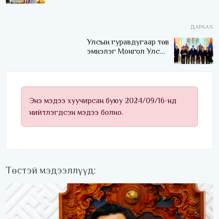
байтугай шалбархай ч
үгүй үлдэж, өөр хүмүүс
хэлмэгддэг үү?
ДАРААХ
Улсын гуравдугаар төв
эмнэлэг Монгол Улсын
Төрийн соёрхлыг 4 дэх
удаагаа хүртлээ
Энэ мэдээ хуучирсан буюу 2024/09/16-нд
нийтлэгдсэн мэдээ болно.
Төстэй мэдээллүүд: