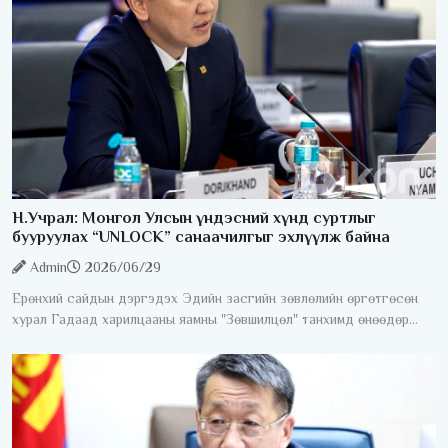
Н.Учрал: Монгол Улсын үндэсний хүнд суртлыг
бууруулах “UNLOCK” санаачилгыг эхлүүлж байна
Admin
2026/06/29
Ерөнхий сайдын дэргэдэх Эдийн засгийн зөвлөлийн өргөтгөсөн
хурал Гадаад харилцааны яамны "Зөвшилцөл" танхимд өнөөдөр
/2026.06.29/ боллоо. Хуралдаанд 100 гаруй гадаадын хөрөнгө