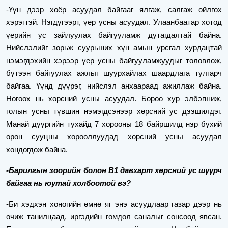
-Үүн дээр хоёр асуудал байгааг ялгаж, салгаж ойлгох
хэрэгтэй. Нэгдүгээрт, үер усны асуудал. Улаанбаатар хотод
үерийн ус зайлуулах байгууламж дутагдалтай байна.
Нийслэлийг зорьж суурьших хүн амын урсгал хурдацтай
нэмэгдэхийн хэрээр үер усны байгууламжуудыг төлөвлөж,
бүтээн байгуулах ажлыг шуурхайлах шаардлага тулгарч
байгаа. Үүнд дүүрэг, нийслэл анхаараад ажиллаж байна.
Нөгөөх нь хөрсний усны асуудал. Бороо хур элбэгшиж,
голын усны түвшин нэмэгдсэнээр хөрсний ус дээшилдэг.
Манай дүүргийн тухайд 7 хорооны 18 байршилд нэр бүхий
орон сууцны хорооллуудад хөрсний усны асуудал
хөндөгдөж байна.
-Барилгын зоорийн болон В1 давхарт хөрсний ус шүүрч
байгаа нь юутай холбоотой вэ?
-Би хэдхэн хоногийн өмнө яг энэ асуудлаар газар дээр нь
очиж танилцаад, иргэдийн гомдол саналыг сонсоод явсан.