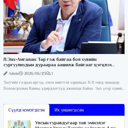
Л.Энх-Амгалан: Төр гэж байгаа бол хувийн
сургуулиудын дураараа аашилж байгааг цэгцлэх
ёстой
Admin
2026/06/23
1
Засгийн газрын иргэд, олон нийттэй харилцах 11-11 төвд өнөөдөр
Боловсролын Яамны удирдлагууд ажиллаж байна. Энэ үеэр хувийн
сургуулиудын ёс зүйн асуудал хөндөгдлөө. Тодруулбал эцэг
эхчүүд
Сүүлд нэмэгдсэн
Их уншигдсан
Улсын гуравдугаар төв эмнэлэг