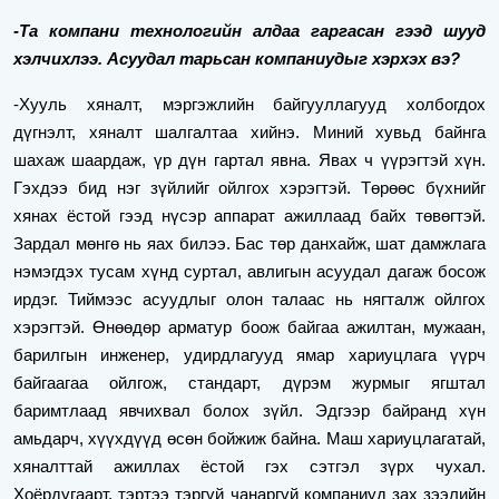
-Та компани технологийн алдаа гаргасан гээд шууд
хэлчихлээ. Асуудал тарьсан компаниудыг хэрхэх вэ?
-Хууль хяналт, мэргэжлийн байгууллагууд холбогдох
дүгнэлт, хяналт шалгалтаа хийнэ. Миний хувьд байнга
шахаж шаардаж, үр дүн гартал явна. Явах ч үүрэгтэй хүн.
Гэхдээ бид нэг зүйлийг ойлгох хэрэгтэй. Төрөөс бүхнийг
хянах ёстой гээд нүсэр аппарат ажиллаад байх төвөгтэй.
Зардал мөнгө нь яах билээ. Бас төр данхайж, шат дамжлага
нэмэгдэх тусам хүнд суртал, авлигын асуудал дагаж босож
ирдэг. Тиймээс асуудлыг олон талаас нь нягталж ойлгох
хэрэгтэй. Өнөөдөр арматур боож байгаа ажилтан, мужаан,
барилгын инженер, удирдлагууд ямар хариуцлага үүрч
байгаагаа ойлгож, стандарт, дүрэм журмыг ягштал
баримтлаад явчихвал болох зүйл. Эдгээр байранд хүн
амьдарч, хүүхдүүд өсөн бойжиж байна. Маш хариуцлагатай,
хяналттай ажиллах ёстой гэх сэтгэл зүрх чухал.
Хоёрдугаарт, тэртээ тэргүй чанаргүй компаниуд зах зээлийн