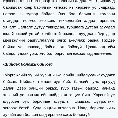
Ерөөсөө л энэ бол цэвэр технологийн алдаа. Нэг байршилд
баригдсан хоёр барилгын нэгнээс нь хөрсний ус ундраад,
нөгөөх нь зүгээр байдаг. Энэ бол барилгын компани
стандарт нормоо зөрчсөн, технологийн алдаа гаргасан,
хяналт шалгалт дутуу тавигдсан, туршлага дутсан асуудал
юм. Хөрсний устай холбоотой гомдол, дуудлага бүр дээр
мэргэжлийн байгууллагууд очиж ажиллаж байна. Гэхдээ
байнга ус шавхаад байна гэж байхгүй. Цаашлаад ийм
байдал удаан үргэлжилбэл барилгын насжилтад нөлөөлнө.
-Шийдэх боломж бий юу?
-Мэргэжлийн хүний хувьд инженерийн шийдлүүдийг судалж
байсан. Шийдэх технологиуд бий. Дэлхийн улс орнууд
далай дээр байшин барьж, гүүр тавьж байхад манайд
хөрсний ус нэвчилтийг шийдэхэд хэцүү биш. Хөрсний ус
шүүрсэн бүх барилгын асуудлыг шийдэж, шүүрэлтийг
зогсоох ёстой. Үүнд онцгой анхаарна. Наад барилга чинь
хувийн өмч болсон гээд иргэнээ хаяж болохгүй.