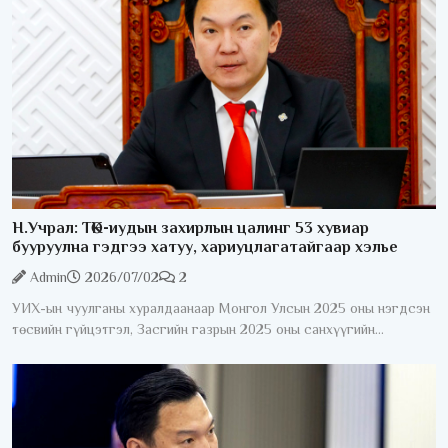
Н.Учрал: ТӨК-иудын захирлын цалинг 53 хувиар
бууруулна гэдгээ хатуу, хариуцлагатайгаар хэлье
Admin
2026/07/02
2
УИХ-ын чуулганы хуралдаанаар Монгол Улсын 2025 оны нэгдсэн
төсвийн гүйцэтгэл, Засгийн газрын 2025 оны санхүүгийн
нэгтгэсэн тайлан болон “Монгол Улсын 2025 оны төсвийн
гүйцэтгэл батлах