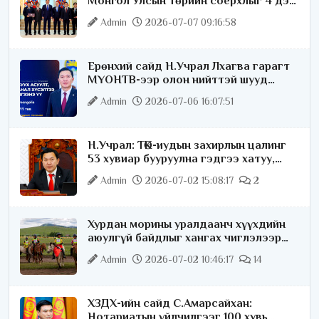
Монгол Улсын Төрийн соёрхлыг 4 дэх
удаагаа хүртлээ
Admin
2026-07-07 09:16:58
Ерөнхий сайд Н.Учрал Лхагва гарагт
МҮОНТВ-ээр олон нийттэй шууд
ярилцана
Admin
2026-07-06 16:07:51
Н.Учрал: ТӨК-иудын захирлын цалинг
53 хувиар бууруулна гэдгээ хатуу,
хариуцлагатайгаар хэлье
Admin
2026-07-02 15:08:17
2
Хурдан морины уралдаанч хүүхдийн
аюулгүй байдлыг хангах чиглэлээр
ажиллаж байна
Admin
2026-07-02 10:46:17
14
ХЗДХ-ийн сайд С.Амарсайхан:
Нотариатын үйлчилгээг 100 хувь