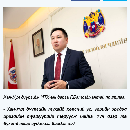
Хан-Уул дүүргийн ИТХ-ын дарга Г.Батсайхантай ярилцлаа.
- Хан-Уул дүүргийн тухайд хөрсний ус, үерийн эрсдэл
иргэдийн түгшүүрийг төрүүлж байна. Үүн дээр та
бүхэнд ямар судалгаа байдаг вэ
?