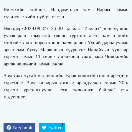
Нисэхийн тойрог, Наадамчдын зам, Нарны замын
хучилтыг хийж гүйцэтгэсэн.
Өнөөдөр/2024.09.23/ 23:00 цагаас "И-март" дэлгүүрийн
уулзвараас тэмээтэй хөшөө хүртэлх авто замын хойд
хэсгийг хааж, дөрөв хоног засварлана. Үүний дараа уулын
арын зам буюу Маршалын гүүрнээс Налайхын уулзвар
хүртэл замыг 10 хоног хэсэгчлэн хааж, мөн Чингисийн
өргөн чөлөөний замыг засна.
Зам хаах тухай мэдээллийг гурав хоногийн өмнө иргэдэд
хүргэдэг. Зам засварын ажлыг аравдугаар сарын 30-н
хүртэл үргэлжлүүлнэ гэж төлөвлөж байгаа" гэж
мэдээллээ.
Facebook
Twitter