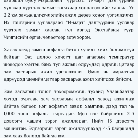
байршил буюу Маршалын гүүрнээс "И-март" дэлгүүрийн
уулзвар хүртэлх замыг засахаар хөдөлгөөнийг хаалаа. Уг
2.2 км замын шинэчлэлийн ажил дөрөв хоног үргэлжилнэ.
Их тэнгэрийн уулзвараас "И-март" дэлгүүрийн уулзвар
хүртэлх замыг хаасан тул иргэд Энхтайвны гүүр,
Чингисийн өргөн чөлөөгөөр зорчоорой.
Хасах хэмд замын асфальт бетон хучилт хийх боломжгүй
байдаг. Энэ долоо хоногт цаг агаарын температур
шөнөдөө хүйтэн байх тул ажлын өдрүүдэд өдрийн цагаар
зам засварын ажил үргэлжилнэ. Өмнө нь амралтын
өдрүүдэд шөнийн цагаар засварын ажил хийгдэж байсан.
Зам засварын тоног төхөөрөмжийн тухайд Улаанбаатар
хотод зургаан зам засварын асфальт завод ажиллаж
байгаа бөгөөд нэг асфальт завод хамгийн дээд тал нь
1,000 тонн асфальт гаргадаг. Мөн нэг байршилд 2-3
дэвсэгч машин зэрэг ажилладаг. Нийт 15 дэвсэгч
машинтай. Эдгээрийг зэрэг ажиллуулахад 4-5 байршилд
зам хаах болоод байгаа юм.