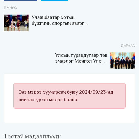
ӨМНӨХ
Улаанбаатар хотын
бүжгийн спортын аварга
шалгаруулах тэмцээн
эхэллээ
ДАРААХ
Улсын гуравдугаар төв
эмнэлэг Монгол Улсын
Төрийн соёрхлыг 4 дэх
удаагаа хүртлээ
Энэ мэдээ хуучирсан буюу 2024/09/23-нд
нийтлэгдсэн мэдээ болно.
Төстэй мэдээллүүд: