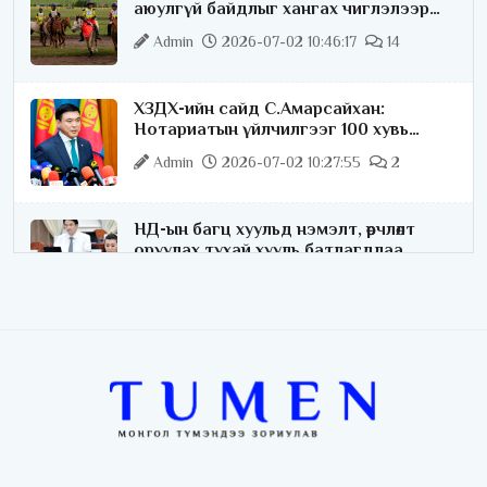
аюулгүй байдлыг хангах чиглэлээр
ажиллаж байна
Admin
2026-07-02 10:46:17
14
ХЗДХ-ийн сайд С.Амарсайхан:
Нотариатын үйлчилгээг 100 хувь
цахимжуулна
Admin
2026-07-02 10:27:55
2
НД-ын багц хуульд нэмэлт, өөрчлөлт
оруулах тухай хууль батлагдлаа
Admin
2026-07-02 10:21:16
“Playtime” хөгжмийн наадмын үеэр
цагдаагийн байгууллагаас 24 цагаар
хяналт тавина
Admin
2026-07-02 09:10:46
С.Шижирбат: 1024 бөхийн барилдааныг