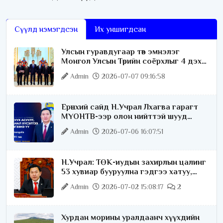
Сүүлд нэмэгдсэн
Их уншигдсан
Улсын гуравдугаар төв эмнэлэг
Монгол Улсын Төрийн соёрхлыг 4 дэх
удаагаа хүртлээ
Admin
2026-07-07 09:16:58
Ерөнхий сайд Н.Учрал Лхагва гарагт
МҮОНТВ-ээр олон нийттэй шууд
ярилцана
Admin
2026-07-06 16:07:51
Н.Учрал: ТӨК-иудын захирлын цалинг
53 хувиар бууруулна гэдгээ хатуу,
хариуцлагатайгаар хэлье
Admin
2026-07-02 15:08:17
2
Хурдан морины уралдаанч хүүхдийн