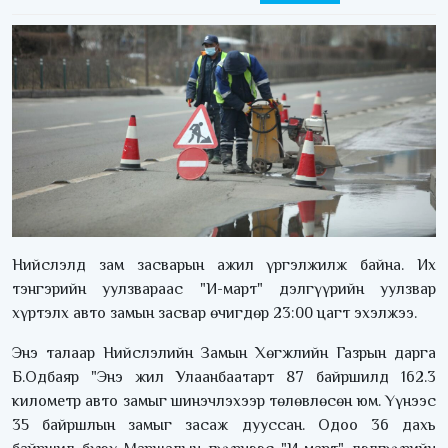
Нийслэлд зам засварын ажил үргэлжилж байна. Их
тэнгэрийн уулзвараас "И-март" дэлгүүрийн уулзвар
хүртэлх авто замын засвар өчигдөр 23:00 цагт эхэлжээ.
Энэ талаар Нийслэлийн Замын Хөгжлийн Газрын дарга
Б.Одбаяр "Энэ жил Улаанбаатарт 87 байршилд 162.3
километр авто замыг шинэчлэхээр төлөвлөсөн юм. Үүнээс
35 байршлын замыг засаж дууссан. Одоо 36 дахь