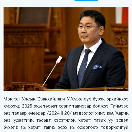
Монгол Улсын Ерөнхийлөгч У.Хүрэлсүх бүрэн эрхийнхээ
хүрээнд 2025 оны төсөвт хориг тавихаар болжээ. Тиймээс
энэ талаар өнөөдөр /2024.11.20/ мэдээлэл хийх юм. Харин
энэ удаагийн төсөвт хэсэгчлэн хориг тавих уу эсвэл
бүхэлд нь хориг тавих эсэх нь одоогоор тодорхойгүй