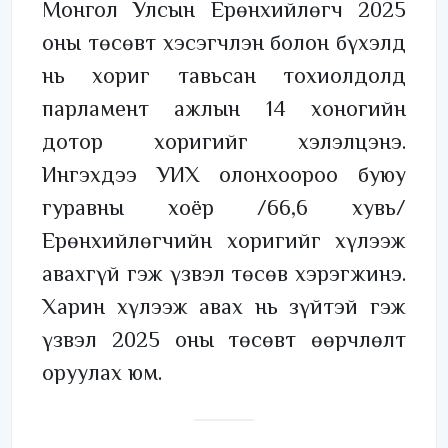
Монгол Улсын Ерөнхийлөгч 2025
оны төсөвт хэсэгчлэн болон бүхэлд
нь хориг тавьсан тохиолдолд
парламент ажлын 14 хоногийн
дотор хоригийг хэлэлцэнэ.
Ингэхдээ УИХ олонхоороо буюу
гуравны хоёр /66,6 хувь/
Ерөнхийлөгчийн хоригийг хүлээж
авахгүй гэж үзвэл төсөв хэрэгжинэ.
Харин хүлээж авах нь зүйтэй гэж
үзвэл 2025 оны төсөвт өөрчлөлт
оруулах юм.