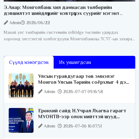
Э.Анар: Монголбанк хил дамнасан төлбөрийн
дэвшилтэт шийдлүүдийг нэвтрүүлэх суурийг нэгэнт
бүрдүүлсэн
Admin
2026/06/22
Манай улс төлбөрийн системийн mBridge төслийн удирдах
хороонд элссэнтэй холбогдуулж Монголбанкны ТСТГ-ын захирал
Э. Анартай ярилцлаа. Юуны өмнө mBridge гэж юу болох тухай
тайлбар мэдээллийг өгнө
Сүүлд нэмэгдсэн
Их уншигдсан
Улсын гуравдугаар төв эмнэлэг
Монгол Улсын Төрийн соёрхлыг 4 дэх
удаагаа хүртлээ
Admin
2026-07-07 09:16:58
Ерөнхий сайд Н.Учрал Лхагва гарагт
МҮОНТВ-ээр олон нийттэй шууд
ярилцана
Admin
2026-07-06 16:07:51