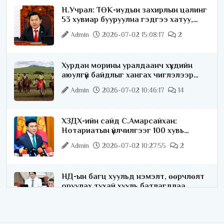
Н.Учрал: ТӨК-иудын захирлын цалинг
53 хувиар бууруулна гэдгээ хатуу,
хариуцлагатайгаар хэлье
Admin
2026-07-02 15:08:17
2
Хурдан морины уралдаанч хүүхдийн
аюулгүй байдлыг хангах чиглэлээр
ажиллаж байна
Admin
2026-07-02 10:46:17
14
ХЗДХ-ийн сайд С.Амарсайхан:
Нотариатын үйлчилгээг 100 хувь
цахимжуулна
Admin
2026-07-02 10:27:55
2
НД-ын багц хуульд нэмэлт, өөрчлөлт
оруулах тухай хууль батлагдлаа
Admin
2026-07-02 10:21:16