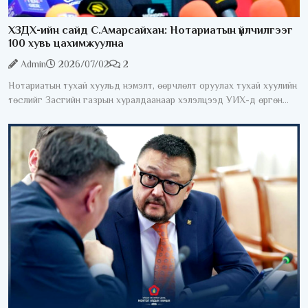
ХЗДХ-ийн сайд С.Амарсайхан: Нотариатын үйлчилгээг
100 хувь цахимжуулна
Admin
2026/07/02
2
Нотариатын тухай хуульд нэмэлт, өөрчлөлт оруулах тухай хуулийн
төслийг Засгийн газрын хуралдаанаар хэлэлцээд УИХ-д өргөн
мэдүүлэхээр тогтлоо. Өнөөдрийн байдлаар нотариатын зарим
үйлчилгээг авахын