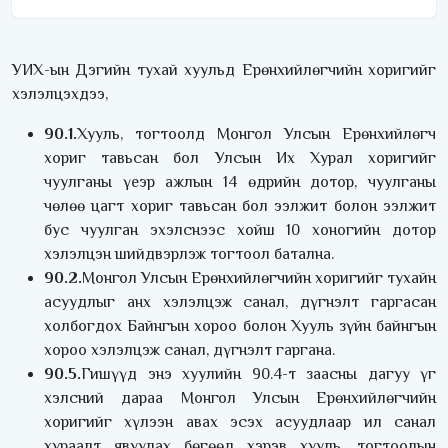
УИХ-ын Дэгийн тухай хуульд Ерөнхийлөгчийн хоригийг
хэлэлцэхдээ,
90.1.
Хууль, тогтоолд Монгол Улсын Ерөнхийлөгч
хориг тавьсан бол Улсын Их Хурал хоригийг
чуулганы үеэр ажлын 14 өдрийн дотор, чуулганы
чөлөө цагт хориг тавьсан бол ээлжит болон ээлжит
бус чуулган эхэлснээс хойш 10 хоногийн дотор
хэлэлцэн шийдвэрлэж тогтоол батална.
90.2.
Монгол Улсын Ерөнхийлөгчийн хоригийг тухайн
асуудлыг анх хэлэлцэж санал, дүгнэлт гаргасан
холбогдох Байнгын хороо болон Хууль зүйн байнгын
хороо хэлэлцэж санал, дүгнэлт гаргана.
90.5.
Гишүүд энэ хуулийн 90.4-т заасны дагуу үг
хэлсний дараа Монгол Улсын Ерөнхийлөгчийн
хоригийг хүлээн авах эсэх асуудлаар ил санал
хураалт явуулах бөгөөд хэрэв хууль, тогтоолын