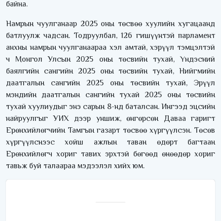
байна.
Намрын чуулганаар 2025 оны төсвөө хуулийн хугацаанд
батлуулж чадсан. Тодруулбал, 126 гишүүнтэй парламент
анхны намрын чуулганаараа хэл амтай, хэрүүл тэмцэлтэй
ч Монгол Улсын 2025 оны төсвийн тухай, Үндэсний
баялгийн сангийн 2025 оны төсвийн тухай, Нийгмийн
даатгалын сангийн 2025 оны төсвийн тухай, Эрүүл
мэндийн даатгалын сангийн тухай 2025 оны төсвийн
тухай хуулиудыг энэ сарын 8-нд баталсан. Ингээд эцсийн
найруулгыг УИХ дээр уншиж, өнгөрсөн Даваа гаригт
Ерөнхийлөгчийн Тамгын газарт төсвөө хүргүүлсэн. Төсөв
хүргүүлснээс хойш ажлын таван өдөрт багтаан
Ерөнхийлөгч хориг тавих эрхтэй бөгөөд өнөөдөр хориг
тавьж буй талаараа мэдээлэл хийх юм.