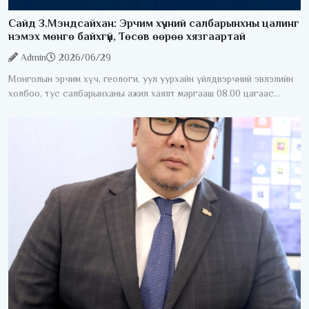
Сайд З.Мэндсайхан: Эрчим хүчний салбарынхны цалинг
нэмэх мөнгө байхгүй, Төсөв өөрөө хязгаартай
Admin
2026/06/29
Монголын эрчим хүч, геологи, уул уурхайн үйлдвэрчний эвлэлийн
холбоо, тус салбарынханы ажил хаялт маргааш 08.00 цагаас
эхэлнэ. Үүнтэй холбоотойгоор УИХ-ын гишүүн, Сангийн сайд
З.Мэндсайхан