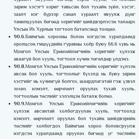
зарим хэсэгт хориг тавьсан бол тухайн зүйл, хэсэг,
заалт нэг бүрээр санал хураалт явуулж дүнг
танилцуулах бөгөөд хоригийг шийдвэрлэсэн талаарх
Улсын Их Хурлын тогтоол баталсанд тооцно.
90.6
.Байнгын хорооны болон нэгдсэн хуралдаанд
оролцсон гишүүдийн гуравны хоёр буюу 66.6 хувь нь
Монгол Улсын Ерөнхийлөгчийн хоригийг хүлээж
аваагүй бол хууль, тогтоол хүчин төгөлдөр үлдэнэ.
90.8.
Монгол Улсын Ерөнхийлөгчийн хоригийг хүлээн
авсан бол хууль, тогтоолыг бүхэлд нь буюу зарим
хэсгийг нь хүчингүй болгох, шаардлагатай гэж үзвэл
зохих нэмэлт, өөрчлөлт оруулах тухай хууль,
тогтоолын төслийг хэлэлцэн баталж болно.
90.9.
Монгол Улсын Ерөнхийлөгчийн хоригийг
хүлээж авсантай холбогдуулан хууль, тогтоолд
нэмэлт, өөрчлөлт оруулах бол тухайн шийдвэрийн
төслийг холбогдох Байнгын хороо боловсруулж
нэгдсэн хуралдаанд оруулах бөгөөд уг төслийн