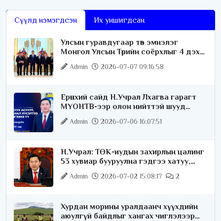
Сүүлд нэмэгдсэн
Их уншигдсан
Улсын гуравдугаар төв эмнэлэг
Монгол Улсын Төрийн соёрхлыг 4 дэх
удаагаа хүртлээ
Admin
2026-07-07 09:16:58
Ерөнхий сайд Н.Учрал Лхагва гарагт
МҮОНТВ-ээр олон нийттэй шууд
ярилцана
Admin
2026-07-06 16:07:51
Н.Учрал: ТӨК-иудын захирлын цалинг
53 хувиар бууруулна гэдгээ хатуу,
хариуцлагатайгаар хэлье
Admin
2026-07-02 15:08:17
2
Хурдан морины уралдаанч хүүхдийн
аюулгүй байдлыг хангах чиглэлээр