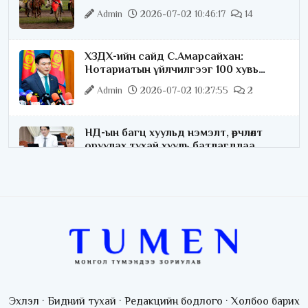
ажиллаж байна
Admin
2026-07-02 10:46:17
14
ХЗДХ-ийн сайд С.Амарсайхан:
Нотариатын үйлчилгээг 100 хувь
цахимжуулна
Admin
2026-07-02 10:27:55
2
НД-ын багц хуульд нэмэлт, өөрчлөлт
оруулах тухай хууль батлагдлаа
Admin
2026-07-02 10:21:16
“Playtime” хөгжмийн наадмын үеэр
цагдаагийн байгууллагаас 24 цагаар
хяналт тавина
Admin
2026-07-02 09:10:46
С.Шижирбат: 1024 бөхийн барилдааныг
3 өдөрт шилжүүлбэл найраа тун нарийн
Эхлэл
·
Бидний тухай
·
Редакцийн бодлого
·
Холбоо барих