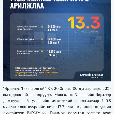
"Эрдэнэс Тавантолгой" ХК 2026 оны 06 дугаар сарын 23-
ны өдрөөс 26-ны өдрүүдэд Монголын Хөрөнгийн Биржээр
дамжуулан 3 удаагийн амжилттай арилжаагаар 140.8
мянган тонн нүүрсийг нийт 13.3 сая ам.долларын үнийн
дүнтэйгээр БНХАУ-ын Ганцмод боомтод хүргэж өгөх