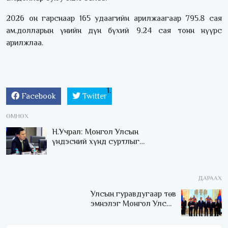
2026 он гарснаар 165 удаагийн арилжаагаар 795.8 сая
ам.долларын үнийн дүн бүхий 9.24 сая тонн нүүрс
арилжлаа.
Facebook
Twitter
ӨМНӨХ
Н.Учрал: Монгол Улсын
үндэсний хүнд суртлыг
бууруулах “UNLOCK”
санаачилгыг эхлүүлж
байна
ДАРААХ
Улсын гуравдугаар төв
эмнэлэг Монгол Улсын
Төрийн соёрхлыг 4 дэх
удаагаа хүртлээ