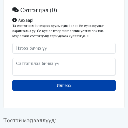
Сэтгэгдэл
(0)
Анхаар!
Та сэтгэгдэл бичихдээ хууль зүйн болон ёс суртахууныг
баримтална уу. Ёс бус сэтгэгдлийг админ устгах эрхтэй.
Мэдээний сэтгэгдэлд хариуцлага хүлээхгүй. !!!
Илгээх
Төстэй мэдээллүүд: