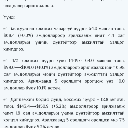
нөхцөлөөр арилжааллаа.
Үүнд:
✅ Баяжуулсан коксжих чанаргүй нүүрс- 64.0 мянган тонн,
$68.4 (+0.0%) ам.доллароор арилжаалж нийт 4.4 сая
ам.долларын үнийн дүнтэйгээр амжилттай хэлцэл
хийгдлээ.
✅ 1/3 коксжих нүүрс /үнс 14-19/- 64.0 мянган тонн,
$99.0⟶$109.0 (+10.1%) ам.доллароор арилжаалж нийт 6.98
сая ам.долларын үнийн дүнтэйгээр амжилттай хэлцэл
хийгдлээ. Арилжаанд 5 оролцогч оролцож үнэ 10.0
ам.доллар буюу 10.1% өссөн.
✅ Дэгдэмхий бодис дунд, коксжих нүүрс - 12.8 мянган
тонн, $143.4⟶$150.9 (+5.2%) ам.доллароор арилжаалж
нийт 1.9 сая ам.долларын үнийн дүнтэйгээр амжилттай
хэлцэл хийгдлээ. Арилжаанд 5 оролцогч оролцож үнэ 7.5
ам.доллар буюу 5.2% өслөө.