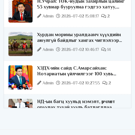
Н.Учрал: ТӨК-иудын захирлын цалинг
53 хувиар бууруулна гэдгээ хатуу,
хариуцлагатайгаар хэлье
Admin
2026-07-02 15:08:17
2
Хурдан морины уралдаанч хүүхдийн
аюулгүй байдлыг хангах чиглэлээр
ажиллаж байна
Admin
2026-07-02 10:46:17
14
ХЗДХ-ийн сайд С.Амарсайхан:
Нотариатын үйлчилгээг 100 хувь
цахимжуулна
Admin
2026-07-02 10:27:55
2
НД-ын багц хуульд нэмэлт, өөрчлөлт
оруулах тухай хууль батлагдлаа
Admin
2026-07-02 10:21:16
“Playtime” хөгжмийн наадмын үеэр