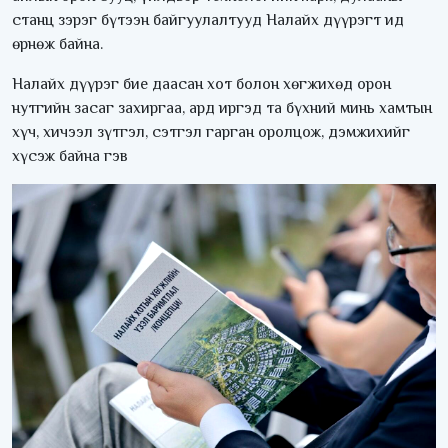
станц зэрэг бүтээн байгуулалтууд Налайх дүүрэгт ид
өрнөж байна.
Налайх дүүрэг бие даасан хот болон хөгжихөд орон
нутгийн засаг захиргаа, ард иргэд та бүхний минь хамтын
хүч, хичээл зүтгэл, сэтгэл гарган оролцож, дэмжихийг
хүсэж байна гэв