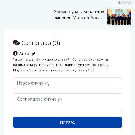
ДАРААХ
Улсын гуравдугаар төв
эмнэлэг Монгол Улсын
Төрийн соёрхлыг 4 дэх
удаагаа хүртлээ
Сэтгэгдэл
(0)
Анхаар!
Та сэтгэгдэл бичихдээ хууль зүйн болон ёс суртахууныг
баримтална уу. Ёс бус сэтгэгдлийг админ устгах эрхтэй.
Мэдээний сэтгэгдэлд хариуцлага хүлээхгүй. !!!
Илгээх