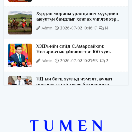
Хурдан морины уралдаанч хүүхдийн
аюулгүй байдлыг хангах чиглэлээр
ажиллаж байна
Admin
2026-07-02 10:46:17
14
ХЗДХ-ийн сайд С.Амарсайхан:
Нотариатын үйлчилгээг 100 хувь
цахимжуулна
Admin
2026-07-02 10:27:55
2
НД-ын багц хуульд нэмэлт, өөрчлөлт
оруулах тухай хууль батлагдлаа
Admin
2026-07-02 10:21:16
“Playtime” хөгжмийн наадмын үеэр
цагдаагийн байгууллагаас 24 цагаар
хяналт тавина
Admin
2026-07-02 09:10:46