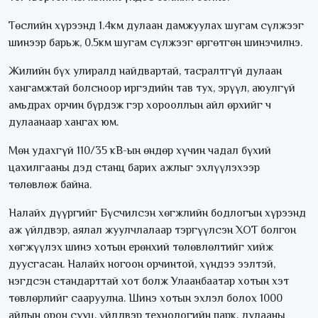
Төслийн хүрээнд 1.4км дулаан дамжуулах шугам сүлжээг
шинээр барьж, 0.5км шугам сүлжээг өргөтгөн шинэчилнэ.
Жилийн бүх улиралд найдвартай, тасралтгүй дулаан
хангамжтай болсноор иргэдийн тав тух, эрүүл, аюулгүй
амьдрах орчин бүрдэж гэр хорооллын айл өрхийг ч
дулаанаар хангах юм.
Мөн удахгүй 110/35 кВ-ын өндөр хүчин чадал бүхий
цахилгааны дэд станц барих ажлыг эхлүүлэхээр
төлөвлөж байна.
Налайх дүүргийг Бүсчилсэн хөгжлийн бодлогын хүрээнд
аж үйлдвэр, аялал жуулчлалаар тэргүүлсэн ХОТ болгон
хөгжүүлэх шинэ хотын ерөнхий төлөвлөлтийг хийж
дуусгасан. Налайх ногоон орчинтой, хүндээ ээлтэй,
нэгдсэн стандарттай хот болж Улаанбаатар хотын хэт
төвлөрлийг сааруулна. Шинэ хотын эхлэл болох 1000
айлын орон сууц, үйлдвэр технологийн парк, дулааны