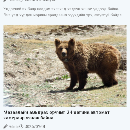
Үндэсний их баяр наадам эхлэхэд хэдхэн хоног үлдээд байна.
Энэ үед хурдан морины уралдаанч хүүхдийн эрх, аюулгүй байдлыг
хангах асуудал жил бүрийн анхаарлын төвд байдаг. Хурдан
морины
Мазаалайн амьдрах орчныг 24 цагийн автомат
камераар хянаж байна
Admin
2026/07/01