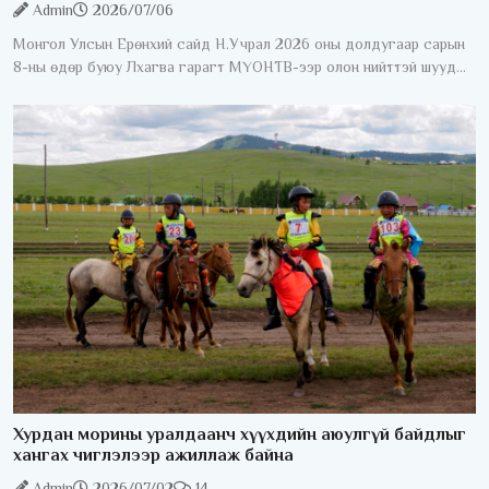
Admin
2026/07/06
Монгол Улсын Ерөнхий сайд Н.Учрал 2026 оны долдугаар сарын
8-ны өдөр буюу Лхагва гарагт МҮОНТВ-ээр олон нийттэй шууд
ярилцана. "Ерөнхий сайдаас асууя" шууд ярилцлага 20:40-23:00
Хурдан морины уралдаанч хүүхдийн аюулгүй байдлыг
хангах чиглэлээр ажиллаж байна
Admin
2026/07/02
14