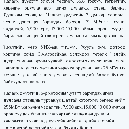
Налайх дүүрэгт Улсын төсвийн 53.8 тэрбум төгрөгийн
хөрөнгө оруулалтаар шинэ дулааны станц барина.
Дулааны станц нь Налайх дүүргийн 3 дугаар хорооны
нутаг дэвсгэрт баригдах бөгөөд 79 МВт-ын хүчин
чадалтай, 7,900 өрх, 13,000-19,000 айлын орон сууцны
барилгыг чанартай төвлөрсөн дулаан хангамжаар хангана.
Нээлтийн үеэр УИХ-ын гишүүн, Хууль зүй, дотоод
хэргийн сайд С.Амарсайхан хэлэхдээ төрөлх Налайх
дүүрэгт маань эрчим хүчний томоохон эх үүсвэрийн эхлэл
тавигдаж, улсын төсвийн хөрөнгө оруулалтаар 79 МВт-ын
хүчин чадалтай шинэ дулааны станцтай болох бүтээн
байгуулалт эхэллээ.
Налайх дүүргийн 3-р хорооны нутагт баригдах шинэ
дулааны станц нь гурван үе шаттай хэрэгжих бөгөөд нийт
256МВт-ын хүчин чадалтай, 7,900 өрх, 13,000-19,000 айлын
орон сууцны барилгыг чанартай төвлөрсөн дулаан
хангамжаар хангаж, дүүргийн нийгэм, эдийн засгийн
тогтвортой хөгжлийн үндэс бэхжих болно.