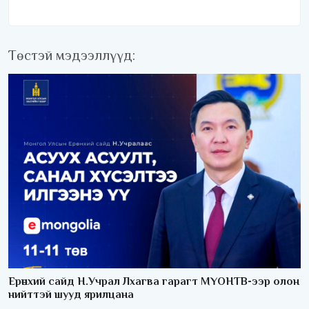
Төстэй мэдээллүүд:
Ерөнхий сайд Н.Учрал Лхагва гарагт МҮОНТВ-ээр олон
нийттэй шууд ярилцана