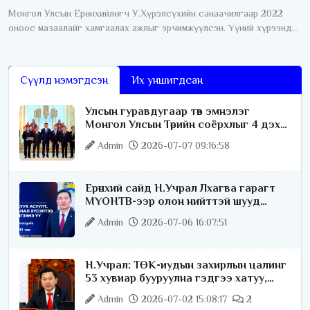
Монгол Улсын Ерөнхийлөгч У.Хүрэлсүхийн санаачилгаар 2022
оноос мазаалайг хамгаалах ажлыг эрчимжүүлсэн. Үүний хүрээнд
өнгөрсөн дөрвөн жилийн хугацаанд хамгааллын олон талт ажил
хэрэгжүүлсний нэг
Сүүлд нэмэгдсэн
Их уншигдсан
Улсын гуравдугаар төв эмнэлэг
Монгол Улсын Төрийн соёрхлыг 4 дэх
удаагаа хүртлээ
Admin
2026-07-07 09:16:58
Ерөнхий сайд Н.Учрал Лхагва гарагт
МҮОНТВ-ээр олон нийттэй шууд
ярилцана
Admin
2026-07-06 16:07:51
Н.Учрал: ТӨК-иудын захирлын цалинг
53 хувиар бууруулна гэдгээ хатуу,
хариуцлагатайгаар хэлье
Admin
2026-07-02 15:08:17
2