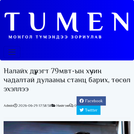
Налайх дүүрэгт 79мвт-ын хүчин
чадалтай дулааны станц барих, төсөл
эхэллээ
Facebook
Admin
2026-06-29 17:58:58
Нийгэм
0
Twitter