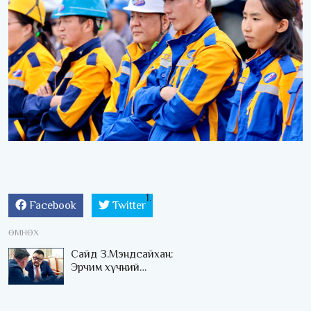
Facebook
Twitter
ӨМНӨХ
Сайд З.Мэндсайхан:
Эрчим хүчний
салбарынхны цалинг
нэмэх мөнгө байхгүй,
Төсөв өөрөө хязгаартай