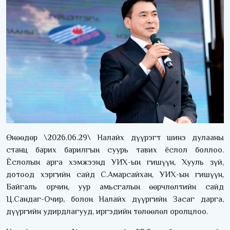
Өнөөдөр \2026.06.29\ Налайх дүүрэгт шинэ дулааны
станц барих барилгын суурь тавих ёслол боллоо.
Ёслолын арга хэмжээнд УИХ-ын гишүүн, Хууль зүй,
дотоод хэргийн сайд С.Амарсайхан, УИХ-ын гишүүн,
Байгаль орчин, уур амьсгалын өөрчлөлтийн сайд
Ц.Сандаг-Очир, болон Налайх дүүргийн Засаг дарга,
дүүргийн удирдлагууд, иргэдийн төлөөлөл оролцлоо.