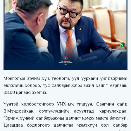
Монголын эрчим хүч, геологи, уул уурхайн үйлдвэрчний
эвлэлийн холбоо, тус салбарынханы ажил хаялт маргааш
08.00 цагаас эхэлнэ.
Үүнтэй холбоотойгоор УИХ-ын гишүүн, Сангийн сайд
З.Мэндсайхан сэтгүүлчдийн асуултад хариулахдаа:
"Эрчим хүчний салбарынхны цалинг нэмэх мөнгө байхгүй.
Цаашдаа бодлогоор цалингаа нэмэхгүй бол салбар