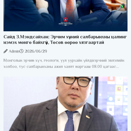
Сайд З.Мэндсайхан: Эрчим хүчний салбарынхны цалинг
нэмэх мөнгө байхгүй, Төсөв өөрөө хязгаартай
Admin
2026/06/29
Монголын эрчим хүч, геологи, уул уурхайн үйлдвэрчний эвлэлийн
холбоо, тус салбарынханы ажил хаялт маргааш 08.00 цагаас
эхэлнэ. Үүнтэй холбоотойгоор УИХ-ын гишүүн, Сангийн сайд
З.Мэндсайхан