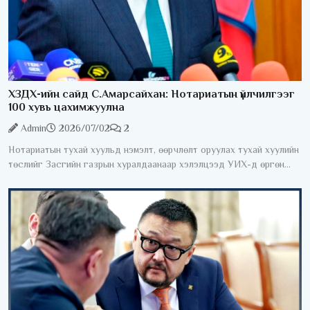
ХЗДХ-ийн сайд С.Амарсайхан: Нотариатын үйлчилгээг
100 хувь цахимжуулна
Admin
2026/07/02
2
Нотариатын тухай хуульд нэмэлт, өөрчлөлт оруулах тухай хуулийн
төслийг Засгийн газрын хуралдаанаар хэлэлцээд УИХ-д өргөн
мэдүүлэхээр тогтлоо. Өнөөдрийн байдлаар нотариатын зарим
үйлчилгээг авахын