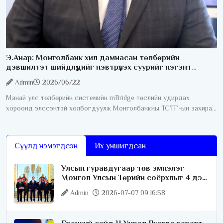
Э.Анар: Монголбанк хил дамнасан төлбөрийн
дэвшилтэт шийдлүүдийг нэвтрүүлэх суурийг нэгэнт
бүрдүүлсэн
Admin
2026/06/22
Манай улс төлбөрийн системийн mBridge төслийн удирдах
хороонд элссэнтэй холбогдуулж Монголбанкны ТСТГ-ын захирал
Э. Анартай ярилцлаа. Юуны өмнө mBridge гэж юу болох тухай
тайлбар мэдээллийг өгнө
Сүүлд нэмэгдсэн
Их уншигдсан
Улсын гуравдугаар төв эмнэлэг
Монгол Улсын Төрийн соёрхлыг 4 дэх
удаагаа хүртлээ
Admin
2026-07-07 09:16:58