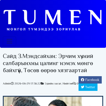
Сайд З.Мэндсайхан: Эрчим хүчний
салбарынхны цалинг нэмэх мөнгө
байхгүй, Төсөв өөрөө хязгаартай
Facebook
Admin
2026-06-29 17:36:22
Эдийн засаг
,
Нийгэм
0
Twitter