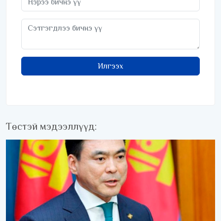
Илгээх
Төстэй мэдээллүүд: