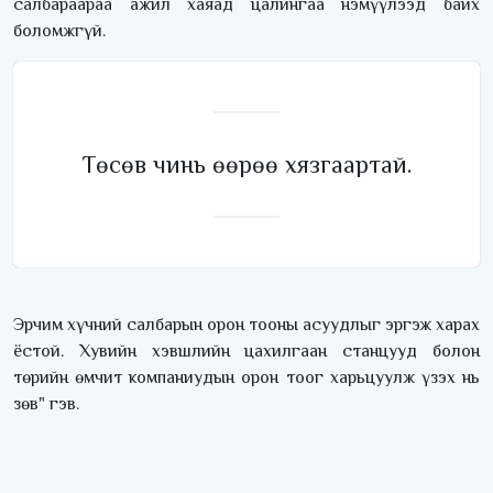
салбараараа ажил хаяад цалингаа нэмүүлээд байх
боломжгүй.
Төсөв чинь өөрөө хязгаартай.
Эрчим хүчний салбарын орон тооны асуудлыг эргэж харах
ёстой. Хувийн хэвшлийн цахилгаан станцууд болон
төрийн өмчит компаниудын орон тоог харьцуулж үзэх нь
зөв" гэв.