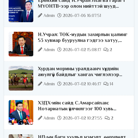
Ерөнхий сайд Н.Учрал Лхагва гарагт
МҮОНТВ-ээр олон нийттэй шууд
ярилцана
Admin
2026-07-06 16:07:51
Н.Учрал: ТӨК-иудын захирлын цалинг
53 хувиар бууруулна гэдгээ хатуу,
хариуцлагатайгаар хэлье
Admin
2026-07-02 15:08:17
2
Хурдан морины уралдаанч хүүхдийн
аюулгүй байдлыг хангах чиглэлээр
ажиллаж байна
Admin
2026-07-02 10:46:17
14
ХЗДХ-ийн сайд С.Амарсайхан:
Нотариатын үйлчилгээг 100 хувь
цахимжуулна
Admin
2026-07-02 10:27:55
2
НД-ын багц хуульд нэмэлт, өөрчлөлт