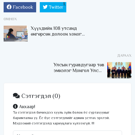
Facebook
Twitter
ӨМНӨХ
Хүүхдийн 108 утсанд
өнгөрсөн долоон хоногт
1195 дуудлага мэдээлэл
иржээ
ДАРААХ
Улсын гуравдугаар төв
эмнэлэг Монгол Улсын
Төрийн соёрхлыг 4 дэх
удаагаа хүртлээ
Сэтгэгдэл
(0)
Анхаар!
Та сэтгэгдэл бичихдээ хууль зүйн болон ёс суртахууныг
баримтална уу. Ёс бус сэтгэгдлийг админ устгах эрхтэй.
Мэдээний сэтгэгдэлд хариуцлага хүлээхгүй. !!!