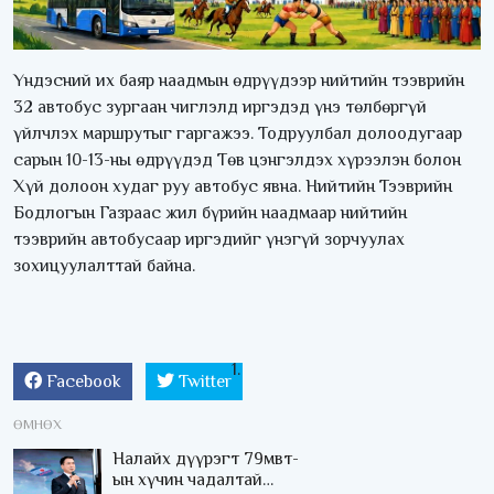
Үндэсний их баяр наадмын өдрүүдээр нийтийн тээврийн
32 автобус зургаан чиглэлд иргэдэд үнэ төлбөргүй
үйлчлэх маршрутыг гаргажээ. Тодруулбал долоодугаар
сарын 10-13-ны өдрүүдэд Төв цэнгэлдэх хүрээлэн болон
Хүй долоон худаг руу автобус явна. Нийтийн Тээврийн
Бодлогын Газраас жил бүрийн наадмаар нийтийн
тээврийн автобусаар иргэдийг үнэгүй зорчуулах
зохицуулалттай байна.
Facebook
Twitter
ӨМНӨХ
Налайх дүүрэгт 79мвт-
ын хүчин чадалтай