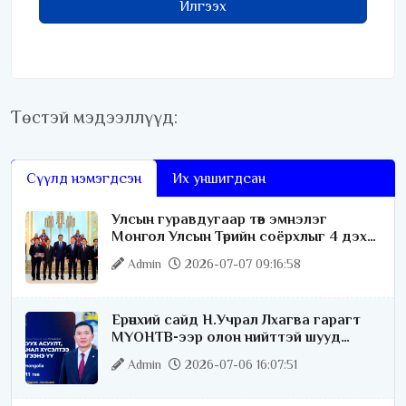
Илгээх
Төстэй мэдээллүүд:
Сүүлд нэмэгдсэн
Их уншигдсан
Улсын гуравдугаар төв эмнэлэг
Монгол Улсын Төрийн соёрхлыг 4 дэх
удаагаа хүртлээ
Admin
2026-07-07 09:16:58
Ерөнхий сайд Н.Учрал Лхагва гарагт
МҮОНТВ-ээр олон нийттэй шууд
ярилцана
Admin
2026-07-06 16:07:51