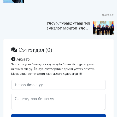
дулааны станц барих,
төсөл эхэллээ
ДАРААХ
Улсын гуравдугаар төв
эмнэлэг Монгол Улсын
Төрийн соёрхлыг 4 дэх
удаагаа хүртлээ
Сэтгэгдэл
(0)
Анхаар!
Та сэтгэгдэл бичихдээ хууль зүйн болон ёс суртахууныг
баримтална уу. Ёс бус сэтгэгдлийг админ устгах эрхтэй.
Мэдээний сэтгэгдэлд хариуцлага хүлээхгүй. !!!