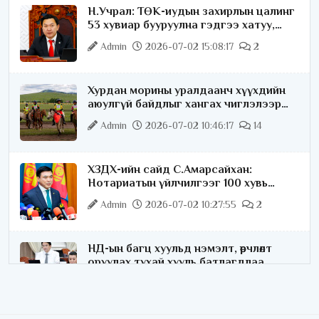
Н.Учрал: ТӨК-иудын захирлын цалинг
53 хувиар бууруулна гэдгээ хатуу,
хариуцлагатайгаар хэлье
Admin
2026-07-02 15:08:17
2
Хурдан морины уралдаанч хүүхдийн
аюулгүй байдлыг хангах чиглэлээр
ажиллаж байна
Admin
2026-07-02 10:46:17
14
ХЗДХ-ийн сайд С.Амарсайхан:
Нотариатын үйлчилгээг 100 хувь
цахимжуулна
Admin
2026-07-02 10:27:55
2
НД-ын багц хуульд нэмэлт, өөрчлөлт
оруулах тухай хууль батлагдлаа
Admin
2026-07-02 10:21:16