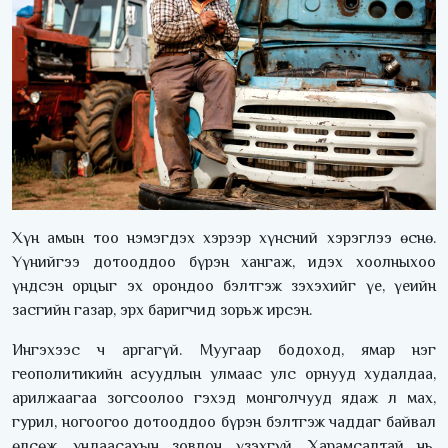
Хүн амын тоо нэмэгдэх хэрээр хүнсний хэрэглээ өснө.
Үүнийгээ дотооддоо бүрэн хангаж, идэх хоолныхоо
үндсэн орцыг эх орондоо бэлтгэж зэхэхийг үе, үеийн
засгийн газар, эрх баригчид зорьж ирсэн.
Ингэхээс ч аргагүй. Муугаар бодоход, ямар нэг
геополитикийн асуудлын улмаас улс орнууд худалдаа,
арилжаагаа зогсоолоо гэхэд монголчууд ядаж л мах,
гурил, ногоогоо дотооддоо бүрэн бэлтгэж чаддаг байвал
өлсөж, ундаасахын зовлон үзэхгүй. Харамсалтай нь,