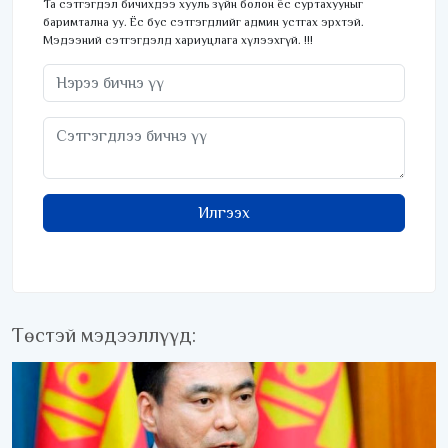
Та сэтгэгдэл бичихдээ хууль зүйн болон ёс суртахууныг
баримтална уу. Ёс бус сэтгэгдлийг админ устгах эрхтэй.
Мэдээний сэтгэгдэлд хариуцлага хүлээхгүй. !!!
Илгээх
Төстэй мэдээллүүд: