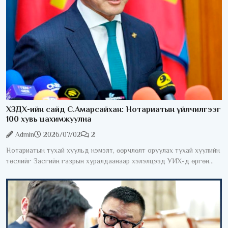
ХЗДХ-ийн сайд С.Амарсайхан: Нотариатын үйлчилгээг
100 хувь цахимжуулна
Admin
2026/07/02
2
Нотариатын тухай хуульд нэмэлт, өөрчлөлт оруулах тухай хуулийн
төслийг Засгийн газрын хуралдаанаар хэлэлцээд УИХ-д өргөн
мэдүүлэхээр тогтлоо. Өнөөдрийн байдлаар нотариатын зарим
үйлчилгээг авахын