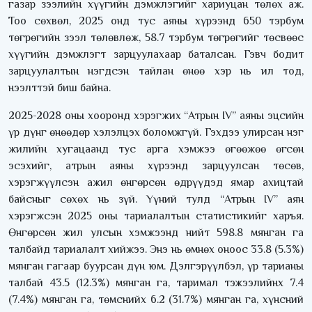
газар зээлийн хүүгийн дэмжлэгийг хариуцан төлөх аж.
Тоо сөхвөл, 2025 онд тус аяны хүрээнд 650 тэрбум
төгрөгийн зээл төлөвлөж, 58.7 тэрбум төгрөгийг төсвөөс
хүүгийн дэмжлэгт зарцуулахаар баталсан. Гэвч бодит
зарцуулалтын нэгдсэн тайлан өнөө хэр нь ил тод,
нээлттэй биш байна.
2025-2028 оны хооронд хэрэгжих “Атрын IV” аяны эцсийн
үр дүнг өнөөдөр хэлэлцэх боломжгүй. Гэхдээ улирсан нэг
жилийн хугацаанд тус арга хэмжээ өгөөжөө өгсөн
эсэхийг, атрын аяны хүрээнд зарцуулсан төсөв,
хэрэгжүүлсэн ажил өнгөрсөн өдрүүдэд ямар ахицтай
байсныг сөхөх нь зүй. Үүний тулд “Атрын IV” аян
хэрэгжсэн 2025 оны тариалалтын статистикийг харъя.
Өнгөрсөн жил улсын хэмжээнд нийт 598.8 мянган га
талбайд тариалалт хийжээ. Энэ нь өмнөх оноос 33.8 (5.3%)
мянган гагаар буурсан дүн юм. Дэлгэрүүлбэл, үр тарианы
талбай 43.5 (12.3%) мянган га, таримал тэжээлийнх 7.4
(7.4%) мянган га, төмснийх 6.2 (31.7%) мянган га, хүнсний