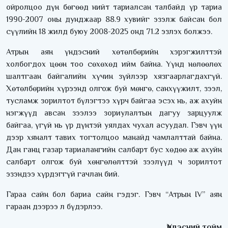
ойролцоо дүн бөгөөд нийт тариалсан талбайд үр тариа
1990-2007 оны дунджаар 88.9 хувийг эзэлж байсан бол
сүүлийн 18 жилд буюу 2008-2025 онд 71.2 эзлэх болжээ.
Атрын аян үндэсний хөтөлбөрийн хэрэгжилттэй
холбогдох цөөн тоо сөхөхөд ийм байна. Үүнд нөлөөлөх
шалтгаан байгалийн хүчин зүйлээр хязгаарлагдахгүй.
Хөтөлбөрийн хүрээнд олгож буй мөнгө, санхүүжилт, зээл,
тусламж зорилтот бүлэгтээ хүрч байгаа эсэх нь, аж ахуйн
нэгжүүд авсан зээлээ зориулалтын дагуу зарцуулж
байгаа, үгүй нь үр дүнтэй уялдах чухал асуудал. Гэвч үүн
дээр хяналт тавих тогтолцоо манайд чамлалттай байна.
Дан ганц газар тариалангийн салбарт бус хөдөө аж ахуйн
салбарт олгож буй хөнгөлөлттэй зээлүүд ч зорилтот
эзэндээ хүрдэггүй гачлан бий.
Гараа сайн бол бариа сайн гэдэг. Гэвч “Атрын IV” аян
гараан дээрээ л бүдэрлээ.
Үндэсний тойм