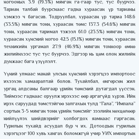
ногооных 3.9 (19.3%) мянган га-гаар тус, тус буурчээ.
Тариан талбай буурснаас гадна хураасан үр тарианы
хэмжээ ч багасав. Тодруулбал, хураасан үр тариа 148.6
(33.5%) мянган тонн, хураасан төмс 137.3 (54.6%) мянган
тонн, хураасан таримал тэжээл 61.0 (23.5%) мянган тонн,
хураасан хүнсний ногоо 42.5 (15.1%) мянган тонн, хураасан
техникийн ургамал 27.9 (46.9%) мянган тонноор өмнө
жилийнхээс тус тус буурчээ. Эдгээр нь цөм олон жилийн
дунжаас бага үзүүлэлт.
Үүний улмаас манай улсын хүнсний хэрэгцээ импортоос
ихээхэн хамааралтай болов. Тухайлбал, өнгөрсөн жил
ургац алдсаны балгаар үрийн төмсний дутагдал үүссэн.
Тиймээс гаднаас оруулж ирэхээс өөр аргагүйд хүрэв. Ийн
ирэх саруудад төмстэйгөө залгахын тулд “Гала”, “Импала”
сортын 3-5 мянган тонн үрийн төмсийг зээлийн нөхцөлөөр
нийлүүлэх шийдвэрийг холбогдох яамнаас гаргасан.
Гурилын тухайд асуудал бүр ч их. Дотоодын гурилын
хэрэгцээг 100 хувь хангах боломжгүй учир УИХ импортын