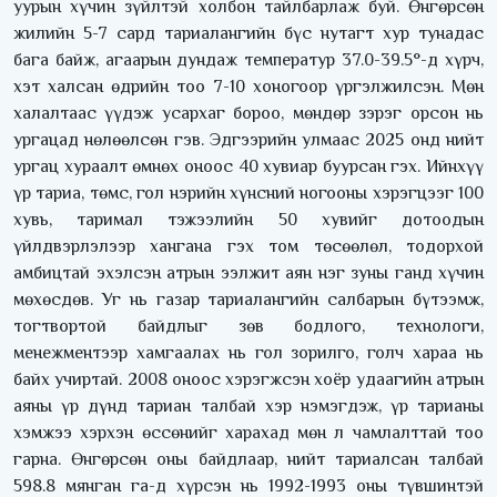
уурын хүчин зүйлтэй холбон тайлбарлаж буй. Өнгөрсөн
жилийн 5-7 сард тариалангийн бүс нутагт хур тунадас
бага байж, агаарын дундаж температур 37.0-39.5°-д хүрч,
хэт халсан өдрийн тоо 7-10 хоногоор үргэлжилсэн. Мөн
халалтаас үүдэж усархаг бороо, мөндөр зэрэг орсон нь
ургацад нөлөөлсөн гэв. Эдгээрийн улмаас 2025 онд нийт
ургац хураалт өмнөх оноос 40 хувиар буурсан гэх. Ийнхүү
үр тариа, төмс, гол нэрийн хүнсний ногооны хэрэгцээг 100
хувь, таримал тэжээлийн 50 хувийг дотоодын
үйлдвэрлэлээр хангана гэх том төсөөлөл, тодорхой
амбицтай эхэлсэн атрын ээлжит аян нэг зуны ганд хүчин
мөхөсдөв. Уг нь газар тариалангийн салбарын бүтээмж,
тогтвортой байдлыг зөв бодлого, технологи,
менежментээр хамгаалах нь гол зорилго, голч хараа нь
байх учиртай. 2008 оноос хэрэгжсэн хоёр удаагийн атрын
аяны үр дүнд тариан талбай хэр нэмэгдэж, үр тарианы
хэмжээ хэрхэн өссөнийг харахад мөн л чамлалттай тоо
гарна. Өнгөрсөн оны байдлаар, нийт тариалсан талбай
598.8 мянган га-д хүрсэн нь 1992-1993 оны түвшинтэй