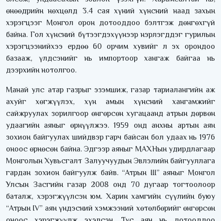
өнөөдрийн нөхцөлд 3.4 сая хүний хүнсний наад захын
хэрэгцээг Монгол орон дотооддоо бэлтгэж дөнгөхгүй
байна. Гол хүнсний бүтээгдэхүүнээр нэрлэгддэг гурилын
хэрэгцээнийхээ ердөө 60 орчим хувийг л эх орондоо
базааж, үлдсэнийг нь импортоор хангаж байгаа нь
дээрхийн нотолгоо.
Манай улс атар газрыг эзэмшиж, газар тариалангийн аж
ахуйг хөгжүүлэх, хүн амын хүнсний хангамжийг
сайжруулах зорилгоор өнгөрсөн хугацаанд атрын дөрвөн
удаагийн аяныг өрнүүлжээ. 1959 онд анхны артын аян
зохион байгуулах шийдвэр гарч байсан бол удаах нь 1976
оноос өрнөсөн байна. Эдгээр аяныг МАХНын удирдлагаар
Монголын Хувьсгалт Залуучуудын Эвлэлийн байгууллага
гардан зохион байгуулж байв. “Атрын III” аяныг Монгол
Улсын Засгийн газар 2008 онд 70 дугаар тогтоолоор
баталж, хэрэгжүүлсэн юм. Харин хамгийн сүүлийн буюу
“Атрын IV” аян үндэсний хэмжээний хөтөлбөрийг өнгөрсөн
оноос хэрэгжүүлж эхэлсэн. Тус аян нь дотооддоо