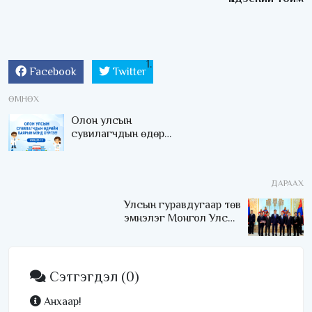
Facebook
Twitter
ӨМНӨХ
Олон улсын
сувилагчдын өдөр
тохиож байна
ДАРААХ
Улсын гуравдугаар төв
эмнэлэг Монгол Улсын
Төрийн соёрхлыг 4 дэх
удаагаа хүртлээ
Сэтгэгдэл
(0)
Анхаар!