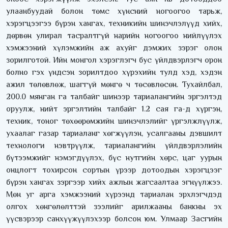
улаанбуудай болон төмс хүнсний ногоогоо тарьж,
хэрэгцээгээ бүрэн хангах, техникийн шинэчлэлүүд хийх,
дөрвөн улирал тасралтгүй нарийн ногоогоо нийлүүлэх
хэмжээний хүлэмжийн аж ахуйг дэмжих зэрэг олон
зорилготой. Ийн монгол хэрэглэгч бус үйлдвэрлэгч орон
болно гэх үндсэн зорилтдоо хүрэхийн тулд хэд, хэдэн
ажил төлөвлөж, шаггүй мөнгө ч төсөвлөсөн. Тухайлбал,
200.0 мянган га талбайг шинээр тариалангийн эргэлтэд
оруулж, нийт эргэлтийн талбайг 1.2 сая га-д хүргэн,
техник, тоног төхөөрөмжийн шинэчлэлийг үргэлжлүүлж,
ухаалаг газар тариаланг хөгжүүлэн, усалгааны дэвшилт
технологи нэвтрүүлж, тариалангийн үйлдвэрлэлийн
бүтээмжийг нэмэгдүүлэх, бүс нутгийн хөрс, цаг уурын
онцлогт тохирсон сортын үрээр дотоодын хэрэгцээг
бүрэн хангах зэргээр хийх ажлын жагсаалтаа эгнүүлжээ.
Мөн уг арга хэмжээний хүрээнд тариалан эрхлэгчдэд
олгох хөнгөлөлттэй зээлийг арилжааны банкны эх
үүсвэрээр санхүүжүүлэхээр болсон юм. Улмаар Засгийн