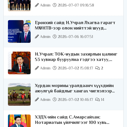
удаагаа хүртлээ
Admin
2026-07-07 09:16:58
Ерөнхий сайд Н.Учрал Лхагва гарагт
МҮОНТВ-ээр олон нийттэй шууд
ярилцана
Admin
2026-07-06 16:07:51
Н.Учрал: ТӨК-иудын захирлын цалинг
53 хувиар бууруулна гэдгээ хатуу,
хариуцлагатайгаар хэлье
Admin
2026-07-02 15:08:17
2
Хурдан морины уралдаанч хүүхдийн
аюулгүй байдлыг хангах чиглэлээр
ажиллаж байна
Admin
2026-07-02 10:46:17
14
ХЗДХ-ийн сайд С.Амарсайхан:
Нотариатын үйлчилгээг 100 хувь