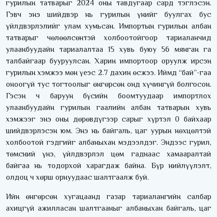
гурилын татварыг 2024 оны тавдугаар сард тэглэсэн.
Гэвч энэ шийдвэр нь гурилын үнийг буулгах бус
үйлдвэрлэлийг улам хумьсан. Импортын гурилын албан
татварыг чөлөөлсөнтэй холбоотойгоор тариаланчид
улаанбуудайн тариалалтаа 15 хувь буюу 56 мянган га
талбайгаар бууруулсан. Харин импортоор оруулж ирсэн
гурилын хэмжээ мөн үеэс 2.7 дахин өсжээ. Иймд “бай”-гаа
оноогүй тус тогтоолыг өнгөрсөн онд хүчингүй болгосон.
Гэсэн ч баруун бүсийн боомтуудаар импортлох
улаанбуудайн гурилын гаалийн албан татварын хувь
хэмжээг энэ оны дөрөвдүгээр сарыг хүртэл 0 байхаар
шийдвэрлэсэн юм. Энэ нь байгаль, цаг уурын нөхцөлтэй
холбоотой гэдгийг албаныхан мэдээлдэг. Эндээс гурил,
төмсний үнэ, үйлдвэрлэл цөм гаднаас хамааралтай
байгаа нь тодорхой харагдаж байна. Бүр нийлүүлэлт,
олдоц ч хөрш орнуудаас шалтгаалж буй.
Ийн өнгөрсөн хугацаанд газар тариалангийн салбар
ахицгүй ажилласан шалтгааныг албаныхан байгаль, цаг