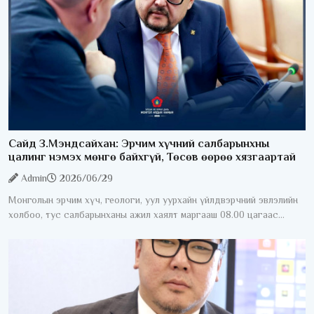
Сайд З.Мэндсайхан: Эрчим хүчний салбарынхны
цалинг нэмэх мөнгө байхгүй, Төсөв өөрөө хязгаартай
Admin
2026/06/29
Монголын эрчим хүч, геологи, уул уурхайн үйлдвэрчний эвлэлийн
холбоо, тус салбарынханы ажил хаялт маргааш 08.00 цагаас
эхэлнэ. Үүнтэй холбоотойгоор УИХ-ын гишүүн, Сангийн сайд
З.Мэндсайхан