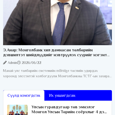
Э.Анар: Монголбанк хил дамнасан төлбөрийн
дэвшилтэт шийдлүүдийг нэвтрүүлэх суурийг нэгэнт
бүрдүүлсэн
Admin
2026/06/22
Манай улс төлбөрийн системийн mBridge төслийн удирдах
хороонд элссэнтэй холбогдуулж Монголбанкны ТСТГ-ын захирал
Э. Анартай ярилцлаа. Юуны өмнө mBridge гэж юу болох тухай
тайлбар мэдээллийг өгнө
Сүүлд нэмэгдсэн
Их уншигдсан
Улсын гуравдугаар төв эмнэлэг
Монгол Улсын Төрийн соёрхлыг 4 дэх